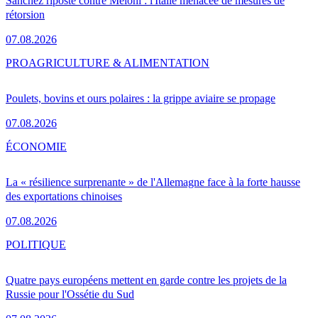
Sánchez riposte contre Meloni : l'Italie menacée de mesures de
rétorsion
07.08.2026
PRO
AGRICULTURE & ALIMENTATION
Poulets, bovins et ours polaires : la grippe aviaire se propage
07.08.2026
ÉCONOMIE
La « résilience surprenante » de l'Allemagne face à la forte hausse
des exportations chinoises
07.08.2026
POLITIQUE
Quatre pays européens mettent en garde contre les projets de la
Russie pour l'Ossétie du Sud