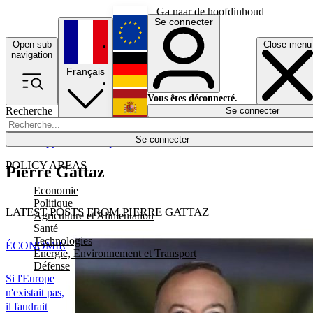
Ga naar de hoofdinhoud
Se connecter
Open sub
Close menu
English
navigation
Français
Deutsch
Vous êtes déconnecté.
Recherche
Se connecter
Español
Lumières éteintes
Se connecter
Rapporteur
Politique
Économie
Newsletters
Evénements
Em
POLICY AREAS
Pierre Gattaz
Economie
Politique
LATEST POSTS FROM PIERRE GATTAZ
Agriculture et Alimentation
Santé
Technologies
ÉCONOMIE
Energie, Environnement et Transport
Défense
Si l'Europe
n'existait pas,
il faudrait