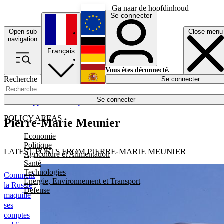
Ga naar de hoofdinhoud
Se connecter
Open sub
Close menu
English
navigation
Français
Deutsch
Vous êtes déconnecté.
Recherche
Se connecter
Español
Lumières éteintes
Se connecter
Rapporteur
Politique
Économie
Newsletters
Evénements
Em
POLICY AREAS
Pierre-Marie Meunier
Economie
Politique
LATEST POSTS FROM PIERRE-MARIE MEUNIER
Agriculture et Alimentation
Santé
Technologies
Comment
Energie, Environnement et Transport
la Russie
Défense
maquille
ses
comptes