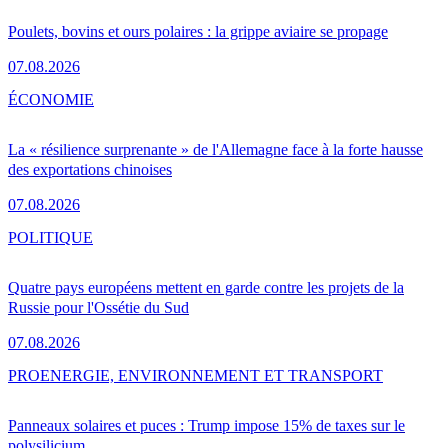
Poulets, bovins et ours polaires : la grippe aviaire se propage
07.08.2026
ÉCONOMIE
La « résilience surprenante » de l'Allemagne face à la forte hausse
des exportations chinoises
07.08.2026
POLITIQUE
Quatre pays européens mettent en garde contre les projets de la
Russie pour l'Ossétie du Sud
07.08.2026
PRO
ENERGIE, ENVIRONNEMENT ET TRANSPORT
Panneaux solaires et puces : Trump impose 15% de taxes sur le
polysilicium