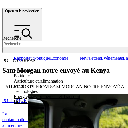
Open sub navigation
Recherche
Rapporteur
Politique
Économie
Newsletters
Evénements
Em
POLICY AREAS
Sam Morgan notre envoyé au Kenya
Economie
Politique
Agriculture et Alimentation
Santé
LATEST POSTS FROM SAM MORGAN NOTRE ENVOYÉ AU
Technologies
Energie, Environnement et Transport
POLITIQUE
Défense
La
contamination
au mercure,