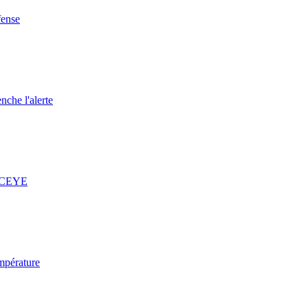
fense
nche l'alerte
 ICEYE
mpérature