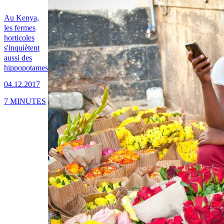
Au Kenya,
les fermes
horticoles
s'inquiètent
aussi des
hippopotames
04.12.2017
7 MINUTES