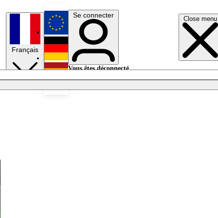
Se connecter
Close menu
English
Français
Deutsch
Vous êtes déconnecté.
Se connecter
Español
Lumières éteintes