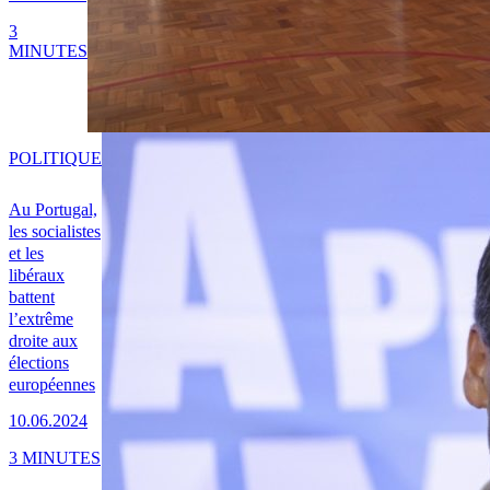
3
MINUTES
POLITIQUE
Au Portugal,
les socialistes
et les
libéraux
battent
l’extrême
droite aux
élections
européennes
10.06.2024
3 MINUTES