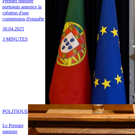
Premier ministre
portugais annonce la
création d'une
commission d'enquête
30.04.2025
3 MINUTES
POLITIQUE
Le Premier
ministre