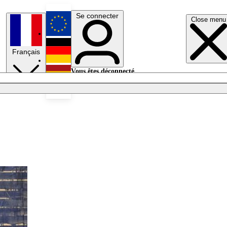
Se connecter
Close menu
English
Français
Deutsch
Vous êtes déconnecté.
Se connecter
Español
Lumières éteintes