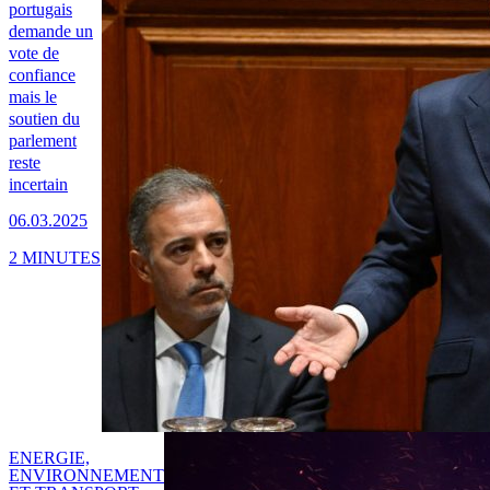
portugais
demande un
vote de
confiance
mais le
soutien du
parlement
reste
incertain
06.03.2025
2 MINUTES
ENERGIE,
ENVIRONNEMENT