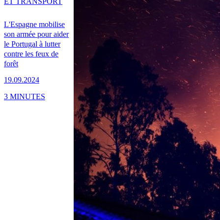
ET TRANSPORT
L'Espagne mobilise
son armée pour aider
le Portugal à lutter
contre les feux de
forêt
19.09.2024
3 MINUTES