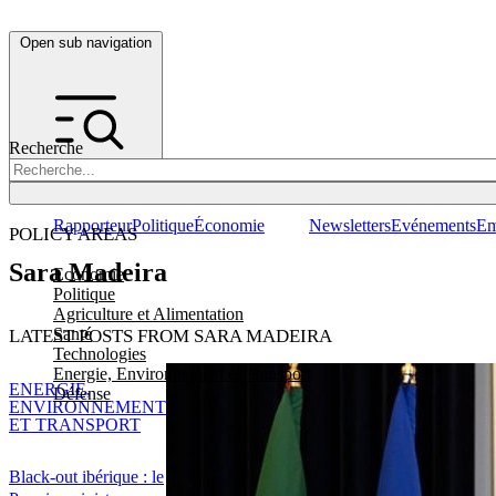
Open sub navigation
Recherche
Rapporteur
Politique
Économie
Newsletters
Evénements
Em
POLICY AREAS
Sara Madeira
Economie
Politique
Agriculture et Alimentation
Santé
LATEST POSTS FROM SARA MADEIRA
Technologies
Energie, Environnement et Transport
ENERGIE,
Défense
ENVIRONNEMENT
ET TRANSPORT
Black-out ibérique : le