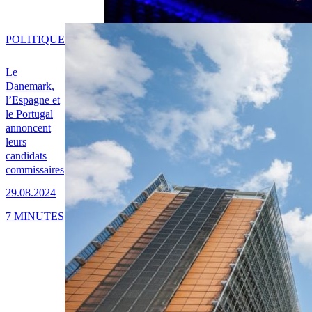
POLITIQUE
Le
Danemark,
l’Espagne et
le Portugal
annoncent
leurs
candidats
commissaires
29.08.2024
7 MINUTES