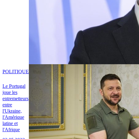
POLITIQUE
Le Portugal
joue les
entremetteurs
entre
l'Ukraine,
l'Amérique
latine et
l'Afrique