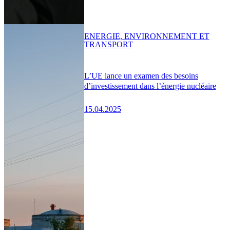
ENERGIE, ENVIRONNEMENT ET
TRANSPORT
L’UE lance un examen des besoins
d’investissement dans l’énergie nucléaire
15.04.2025