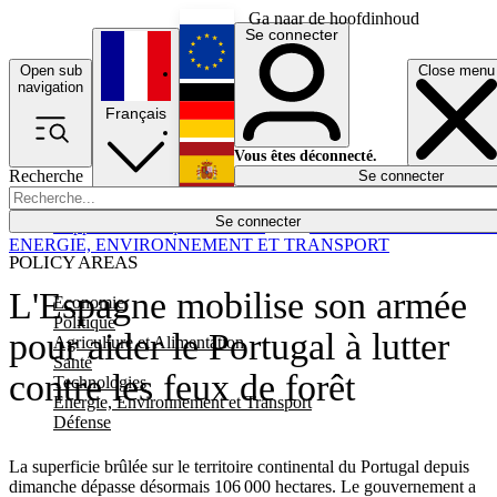
Ga naar de hoofdinhoud
Se connecter
Open sub
Close menu
English
navigation
Français
Deutsch
Vous êtes déconnecté.
Recherche
Se connecter
Español
Lumières éteintes
Se connecter
Rapporteur
Politique
Économie
Newsletters
Evénements
Em
ENERGIE, ENVIRONNEMENT ET TRANSPORT
POLICY AREAS
L'Espagne mobilise son armée
Economie
Politique
pour aider le Portugal à lutter
Agriculture et Alimentation
Santé
contre les feux de forêt
Technologies
Energie, Environnement et Transport
Défense
La superficie brûlée sur le territoire continental du Portugal depuis
dimanche dépasse désormais 106 000 hectares. Le gouvernement a