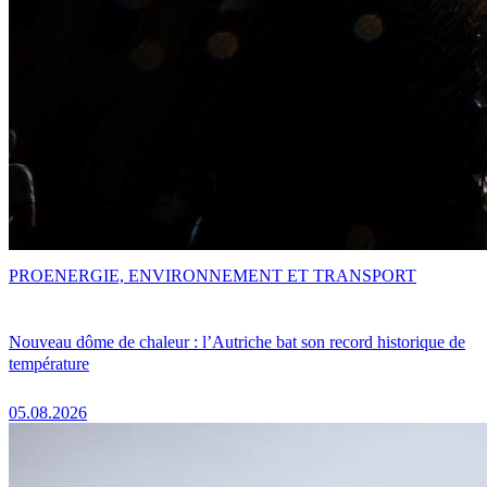
PRO
ENERGIE, ENVIRONNEMENT ET TRANSPORT
Nouveau dôme de chaleur : l’Autriche bat son record historique de
température
05.08.2026