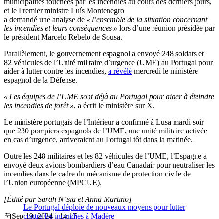
municipalités touchées par les incendies au cours des derniers jours,
et le Premier ministre Luís Montenegro
a demandé une analyse de
« l’ensemble de la situation concernant
les incendies et leurs conséquences »
lors d’une réunion présidée par
le président Marcelo Rebelo de Sousa.
Parallèlement, le gouvernement espagnol a envoyé 248 soldats et
82 véhicules de l’Unité militaire d’urgence (UME) au Portugal pour
aider à lutter contre les incendies,
a révélé
mercredi le ministère
espagnol de la Défense.
« Les équipes de l’UME sont déjà au Portugal pour aider à éteindre
les incendies de forêt »
, a écrit le ministère sur X.
Le ministère portugais de l’Intérieur a confirmé à Lusa mardi soir
que 230 pompiers espagnols de l’UME, une unité militaire activée
en cas d’urgence, arriveraient au Portugal tôt dans la matinée.
Outre les 248 militaires et les 82 véhicules de l’UME, l’Espagne a
envoyé deux avions bombardiers d’eau Canadair pour neutraliser les
incendies dans le cadre du mécanisme de protection civile de
l’Union européenne (MPCUE).
[Édité par Sarah N’tsia et Anna Martino]
Le Portugal déploie de nouveaux moyens pour lutter
Sep 19, 2024 - 14:17
contre les incendies à Madère