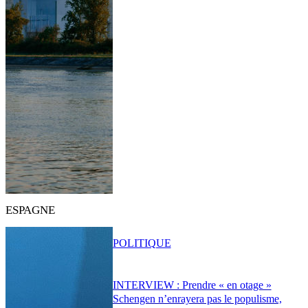
ESPAGNE
POLITIQUE
INTERVIEW : Prendre « en otage »
Schengen n’enrayera pas le populisme,