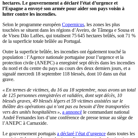
hectares. Le gouvernement a déclaré l’état d’urgence et
l’Espagne a envoyé son armée pour aider son pays voisin à
lutter contre les incendies.
Selon le programme européen
Copernicus
, les zones les plus
touchées se situent dans les régions d’Aveiro, de Tâmega e Sousa et
de Viseu Dão Lafões, qui totalisent 75 645 hectares brûlés, soit 71 %
de la superficie totale brûlée au Portugal.
Outre la superficie brûlée, les incendies ont également touché la
population : l’Agence nationale portugaise pour l’urgence et la
protection civile (ANEPC) a enregistré sept décès dans les incendies
du nord et du centre du pays au cours des deux derniers jours, et a
signalé mercredi 18 septembre 118 blessés, dont 10 dans un état
grave.
« En termes de victimes, du 16 au 18 septembre, nous avons un total
de 125 personnes enregistrées et validées, dont sept décès, 10
blessés graves, 49 blessés légers et 59 victimes assistées sur le
théâtre des opérations qui n’ont pas eu besoin d’être transportées
vers des unités hospitalières »
,
a annoncé
le commandant national
André Fernandes lors d’une conférence de presse tenue au siège de
l’ANEPC à Carnaxide.
Le gouvernement portugais
a déclaré l’état d’urgence
dans toutes les