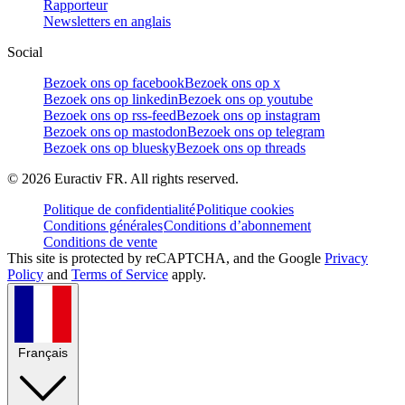
Rapporteur
Newsletters en anglais
Social
Bezoek ons op facebook
Bezoek ons op x
Bezoek ons op linkedin
Bezoek ons op youtube
Bezoek ons op rss-feed
Bezoek ons op instagram
Bezoek ons op mastodon
Bezoek ons op telegram
Bezoek ons op bluesky
Bezoek ons op threads
©
2026
Euractiv FR. All rights reserved.
Politique de confidentialité
Politique cookies
Conditions générales
Conditions d’abonnement
Conditions de vente
This site is protected by reCAPTCHA, and the Google
Privacy
Policy
and
Terms of Service
apply.
Français