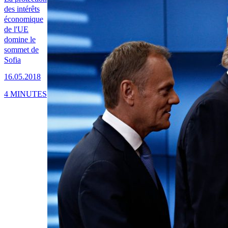
des intérêts
économique
de l'UE
domine le
sommet de
Sofia
16.05.2018
4 MINUTES