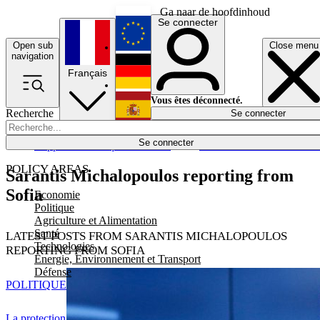
Ga naar de hoofdinhoud
Se connecter
Open sub
Close menu
English
navigation
Français
Deutsch
Vous êtes déconnecté.
Recherche
Se connecter
Español
Lumières éteintes
Se connecter
Rapporteur
Politique
Économie
Newsletters
Evénements
Em
POLICY AREAS
Sarantis Michalopoulos reporting from
Sofia
Economie
Politique
Agriculture et Alimentation
Santé
LATEST POSTS FROM SARANTIS MICHALOPOULOS
Technologies
REPORTING FROM SOFIA
Energie, Environnement et Transport
Défense
POLITIQUE
La protection