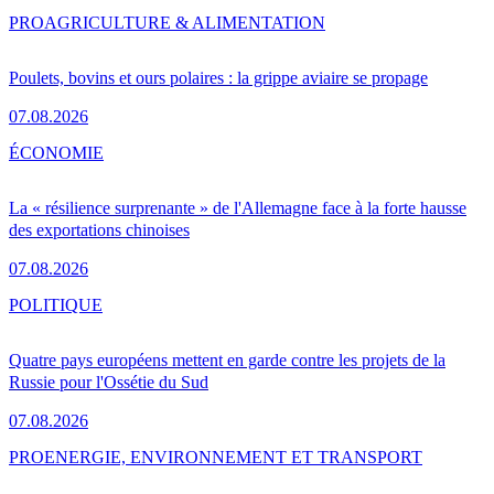
PRO
AGRICULTURE & ALIMENTATION
Poulets, bovins et ours polaires : la grippe aviaire se propage
07.08.2026
ÉCONOMIE
La « résilience surprenante » de l'Allemagne face à la forte hausse
des exportations chinoises
07.08.2026
POLITIQUE
Quatre pays européens mettent en garde contre les projets de la
Russie pour l'Ossétie du Sud
07.08.2026
PRO
ENERGIE, ENVIRONNEMENT ET TRANSPORT