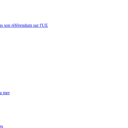
s son référendum sur l'UE
la mer
ts