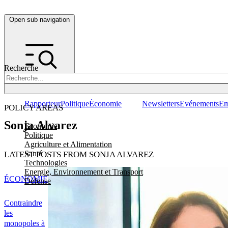
Open sub navigation
Recherche
Rapporteur
Politique
Économie
Newsletters
Evénements
Em
POLICY AREAS
Sonja Alvarez
Economie
Politique
Agriculture et Alimentation
Santé
LATEST POSTS FROM SONJA ALVAREZ
Technologies
Energie, Environnement et Transport
ÉCONOMIE
Défense
Contraindre
les
monopoles à