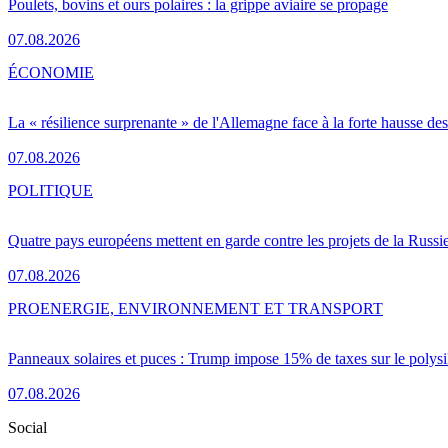
Poulets, bovins et ours polaires : la grippe aviaire se propage
07.08.2026
ÉCONOMIE
La « résilience surprenante » de l'Allemagne face à la forte hausse de
07.08.2026
POLITIQUE
Quatre pays européens mettent en garde contre les projets de la Russi
07.08.2026
PRO
ENERGIE, ENVIRONNEMENT ET TRANSPORT
Panneaux solaires et puces : Trump impose 15% de taxes sur le polysi
07.08.2026
Social