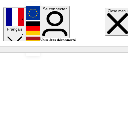
Se connecter
Close menu
English
Français
Deutsch
Vous êtes déconnecté.
Se connecter
Español
Lumières éteintes