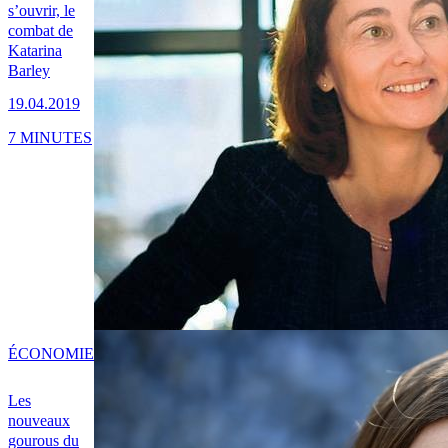
s’ouvrir, le
combat de
Katarina
Barley
19.04.2019
7 MINUTES
ÉCONOMIE
Les
nouveaux
gourous du