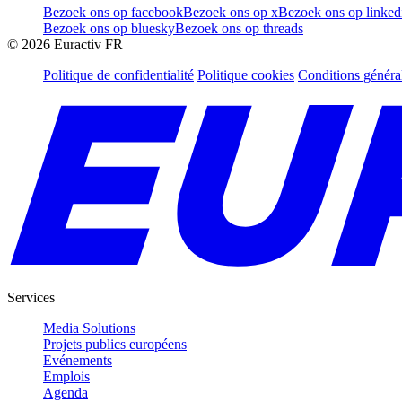
Bezoek ons op facebook
Bezoek ons op x
Bezoek ons op linked
Bezoek ons op bluesky
Bezoek ons op threads
©
2026
Euractiv FR
Politique de confidentialité
Politique cookies
Conditions généra
Services
Media Solutions
Projets publics européens
Evénements
Emplois
Agenda