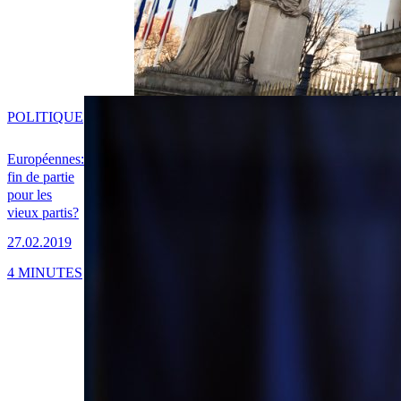
POLITIQUE
Européennes:
fin de partie
pour les
vieux partis?
27.02.2019
4 MINUTES