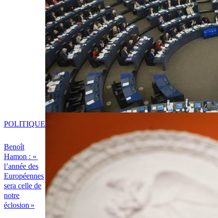
POLITIQUE
Benoît
Hamon : «
l’année des
Européennes
sera celle de
notre
éclosion »