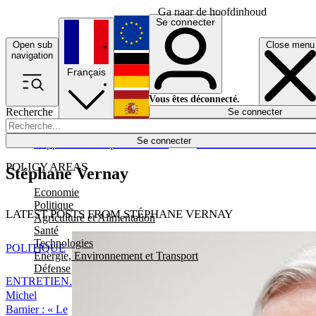
Ga naar de hoofdinhoud
Se connecter
Open sub
Close menu
English
navigation
Français
Deutsch
Vous êtes déconnecté.
Recherche
Se connecter
Español
Lumières éteintes
Se connecter
Rapporteur
Politique
Économie
Newsletters
Evénements
Em
POLICY AREAS
Stéphane Vernay
Economie
Politique
LATEST POSTS FROM STÉPHANE VERNAY
Agriculture et Alimentation
Santé
Technologies
POLITIQUE
Energie, Environnement et Transport
Défense
ENTRETIEN.
Michel
Barnier : « Le