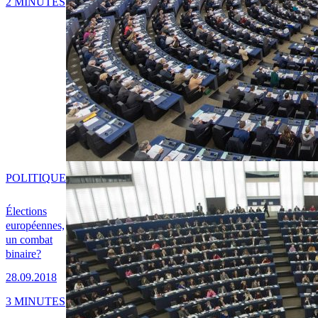
2 MINUTES
POLITIQUE
Élections
européennes,
un combat
binaire?
28.09.2018
3 MINUTES