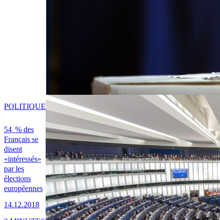
POLITIQUE
54 % des
Français se
disent
«intéressés»
par les
élections
européennes
14.12.2018