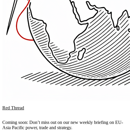
Red Thread
Coming soon: Don’t miss out on our new weekly briefing on EU-
Asia Pacific power, trade and strategy.