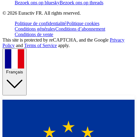
Bezoek ons op bluesky
Bezoek ons op threads
©
2026
Euractiv FR. All rights reserved.
Politique de confidentialité
Politique cookies
Conditions générales
Conditions d’abonnement
Conditions de vente
This site is protected by reCAPTCHA, and the Google
Privacy
Policy
and
Terms of Service
apply.
Français