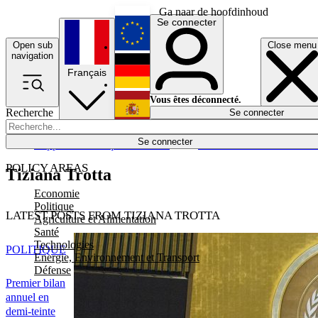
Ga naar de hoofdinhoud
Se connecter
Open sub
Close menu
English
navigation
Français
Deutsch
Vous êtes déconnecté.
Recherche
Se connecter
Español
Lumières éteintes
Se connecter
Rapporteur
Politique
Économie
Newsletters
Evénements
Em
POLICY AREAS
Tiziana Trotta
Economie
Politique
LATEST POSTS FROM TIZIANA TROTTA
Agriculture et Alimentation
Santé
Technologies
POLITIQUE
Energie, Environnement et Transport
Défense
Premier bilan
annuel en
demi-teinte