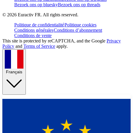
Bezoek ons op bluesky
Bezoek ons op threads
©
2026
Euractiv FR. All rights reserved.
Politique de confidentialité
Politique cookies
Conditions générales
Conditions d’abonnement
Conditions de vente
This site is protected by reCAPTCHA, and the Google
Privacy
Policy
and
Terms of Service
apply.
Français