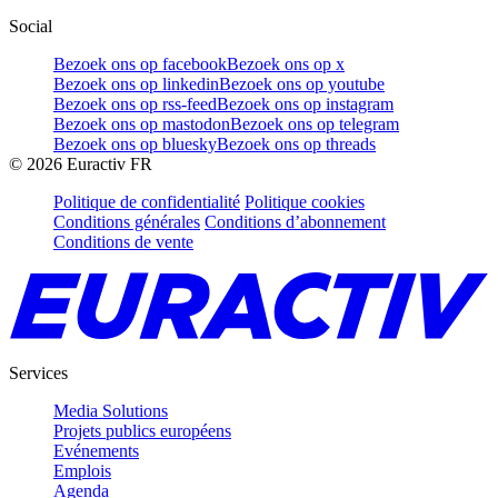
Social
Bezoek ons op facebook
Bezoek ons op x
Bezoek ons op linkedin
Bezoek ons op youtube
Bezoek ons op rss-feed
Bezoek ons op instagram
Bezoek ons op mastodon
Bezoek ons op telegram
Bezoek ons op bluesky
Bezoek ons op threads
©
2026
Euractiv FR
Politique de confidentialité
Politique cookies
Conditions générales
Conditions d’abonnement
Conditions de vente
Services
Media Solutions
Projets publics européens
Evénements
Emplois
Agenda