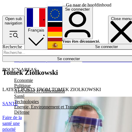
Ga naar de hoofdinhoud
Se connecter
Open sub
Close menu
English
navigation
Français
Deutsch
Vous êtes déconnecté.
Recherche
Se connecter
Español
Lumières éteintes
Se connecter
Rapporteur
Politique
Économie
Newsletters
Evénements
Em
POLICY AREAS
Tomek Ziolkowski
Economie
Politique
LATEST POSTS FROM TOMEK ZIOLKOWSKI
Agriculture et Alimentation
Santé
Technologies
SANTÉ
Energie, Environnement et Transport
Défense
Faire de la
santé une
priorité