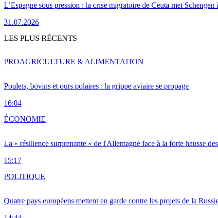
L’Espagne sous pression : la crise migratoire de Ceuta met Schengen 
31.07.2026
LES PLUS RÉCENTS
PRO
AGRICULTURE & ALIMENTATION
Poulets, bovins et ours polaires : la grippe aviaire se propage
16:04
ÉCONOMIE
La « résilience surprenante » de l'Allemagne face à la forte hausse de
15:17
POLITIQUE
Quatre pays européens mettent en garde contre les projets de la Russi
14:44