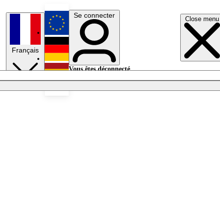
Se connecter
Close menu
English
Français
Deutsch
Vous êtes déconnecté.
Se connecter
Español
Lumières éteintes