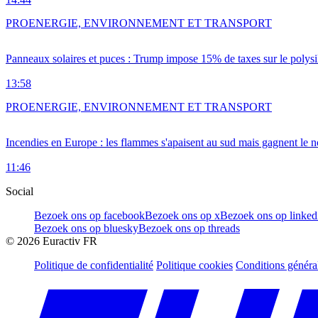
PRO
ENERGIE, ENVIRONNEMENT ET TRANSPORT
Panneaux solaires et puces : Trump impose 15% de taxes sur le polysi
13:58
PRO
ENERGIE, ENVIRONNEMENT ET TRANSPORT
Incendies en Europe : les flammes s'apaisent au sud mais gagnent le n
11:46
Social
Bezoek ons op facebook
Bezoek ons op x
Bezoek ons op linked
Bezoek ons op bluesky
Bezoek ons op threads
©
2026
Euractiv FR
Politique de confidentialité
Politique cookies
Conditions généra