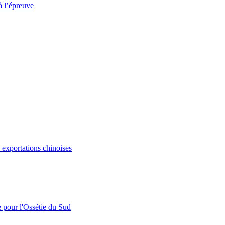
à l’épreuve
s exportations chinoises
e pour l'Ossétie du Sud