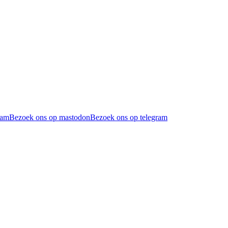
ram
Bezoek ons op mastodon
Bezoek ons op telegram