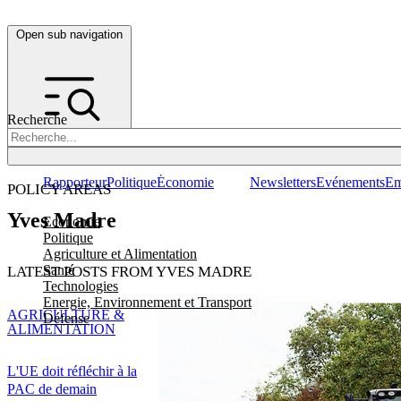
Open sub navigation
Recherche
Rapporteur
Politique
Économie
Newsletters
Evénements
Em
POLICY AREAS
Yves Madre
Economie
Politique
Agriculture et Alimentation
Santé
LATEST POSTS FROM YVES MADRE
Technologies
Energie, Environnement et Transport
AGRICULTURE &
Défense
ALIMENTATION
L'UE doit réfléchir à la
PAC de demain