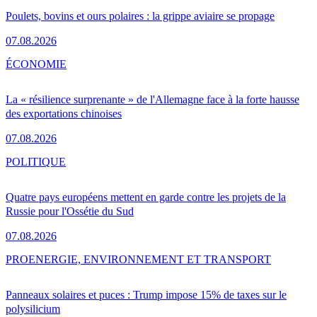
Poulets, bovins et ours polaires : la grippe aviaire se propage
07.08.2026
ÉCONOMIE
La « résilience surprenante » de l'Allemagne face à la forte hausse
des exportations chinoises
07.08.2026
POLITIQUE
Quatre pays européens mettent en garde contre les projets de la
Russie pour l'Ossétie du Sud
07.08.2026
PRO
ENERGIE, ENVIRONNEMENT ET TRANSPORT
Panneaux solaires et puces : Trump impose 15% de taxes sur le
polysilicium