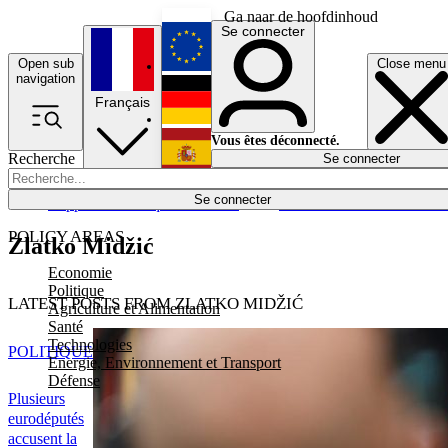
Ga naar de hoofdinhoud
Se connecter
Open sub
Close menu
English
navigation
Français
Deutsch
Vous êtes déconnecté.
Recherche
Se connecter
Español
Lumières éteintes
Se connecter
Rapporteur
Politique
Économie
Newsletters
Evénements
Em
POLICY AREAS
Zlatko Midžić
Economie
Politique
LATEST POSTS FROM ZLATKO MIDŽIĆ
Agriculture et Alimentation
Santé
Technologies
POLITIQUE
Energie, Environnement et Transport
Défense
Plusieurs
eurodéputés
accusent la