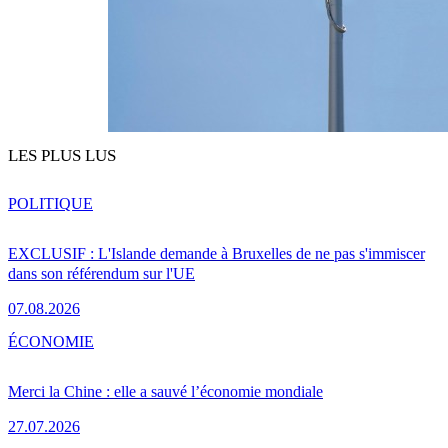
LES PLUS LUS
POLITIQUE
EXCLUSIF : L'Islande demande à Bruxelles de ne pas s'immiscer
dans son référendum sur l'UE
07.08.2026
ÉCONOMIE
Merci la Chine : elle a sauvé l’économie mondiale
27.07.2026