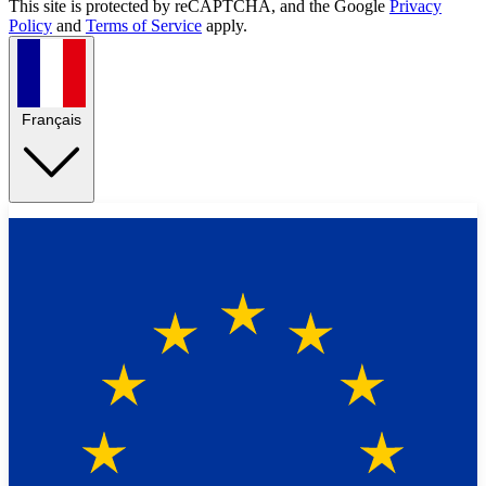
This site is protected by reCAPTCHA, and the Google
Privacy
Policy
and
Terms of Service
apply.
Français