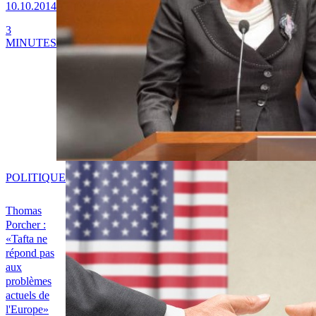
10.10.2014
3
MINUTES
POLITIQUE
Thomas
Porcher :
«Tafta ne
répond pas
aux
problèmes
actuels de
l'Europe»