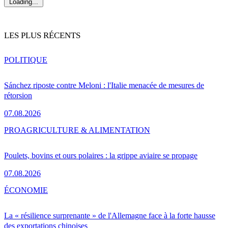
Loading...
LES PLUS RÉCENTS
POLITIQUE
Sánchez riposte contre Meloni : l'Italie menacée de mesures de
rétorsion
07.08.2026
PRO
AGRICULTURE & ALIMENTATION
Poulets, bovins et ours polaires : la grippe aviaire se propage
07.08.2026
ÉCONOMIE
La « résilience surprenante » de l'Allemagne face à la forte hausse
des exportations chinoises