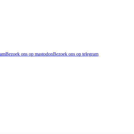
ram
Bezoek ons op mastodon
Bezoek ons op telegram