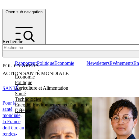
Open sub navigation
Recherche
Rapporteur
Politique
Économie
Newsletters
Evénements
Em
POLICY AREAS
ACTION SANTÉ MONDIALE
Economie
Politique
Agriculture et Alimentation
SANTÉ
Santé
Technologies
Pour la
Energie, Environnement et Transport
santé
Défense
mondiale,
la France
doit être au
rendez-