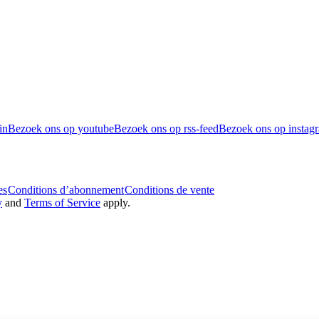
in
Bezoek ons op youtube
Bezoek ons op rss-feed
Bezoek ons op instag
es
Conditions d’abonnement
Conditions de vente
y
and
Terms of Service
apply.