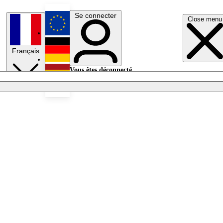
Se connecter
Close menu
English
Français
Deutsch
Vous êtes déconnecté.
Se connecter
Español
Lumières éteintes