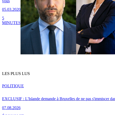
vous
05.03.2020
5
MINUTES
LES PLUS LUS
POLITIQUE
EXCLUSIF : L'Islande demande à Bruxelles de ne pas s'immiscer dan
07.08.2026