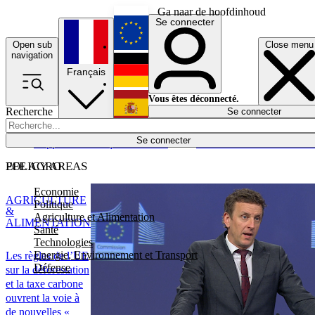
Ga naar de hoofdinhoud
Se connecter
Open sub
Close menu
English
navigation
Français
Deutsch
Vous êtes déconnecté.
Recherche
Se connecter
Español
Lumières éteintes
Se connecter
Rapporteur
Politique
Économie
Newsletters
Evénements
Em
POLICY AREAS
EFE AGRO
Economie
AGRICULTURE
Politique
&
Agriculture et Alimentation
ALIMENTATION
Santé
Technologies
Energie, Environnement et Transport
Les règles de l’UE
Défense
sur la déforestation
et la taxe carbone
ouvrent la voie à
de nouvelles «