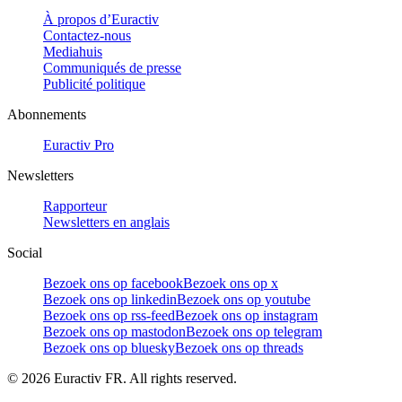
À propos d’Euractiv
Contactez-nous
Mediahuis
Communiqués de presse
Publicité politique
Abonnements
Euractiv Pro
Newsletters
Rapporteur
Newsletters en anglais
Social
Bezoek ons op facebook
Bezoek ons op x
Bezoek ons op linkedin
Bezoek ons op youtube
Bezoek ons op rss-feed
Bezoek ons op instagram
Bezoek ons op mastodon
Bezoek ons op telegram
Bezoek ons op bluesky
Bezoek ons op threads
©
2026
Euractiv FR. All rights reserved.