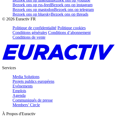
Bezoek ons op linkedin
Bezoek ons op youtube
Bezoek ons op rss-feed
Bezoek ons op instagram
Bezoek ons op mastodon
Bezoek ons op telegram
Bezoek ons op bluesky
Bezoek ons op threads
©
2026
Euractiv FR
Politique de confidentialité
Politique cookies
Conditions générales
Conditions d’abonnement
Conditions de vente
Services
Media Solutions
Projets publics européens
Evénements
Emplois
Agenda
Communiqués de presse
Members’ Circle
À Propos d'Euractiv