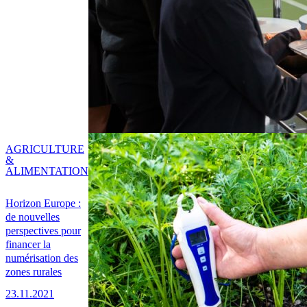
AGRICULTURE
&
ALIMENTATION
Horizon Europe :
de nouvelles
perspectives pour
financer la
numérisation des
zones rurales
23.11.2021