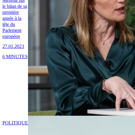
Metsola fait
le bilan de sa
première
année à la
tête du
Parlement
européen
27.01.2023
6 MINUTES
POLITIQUE