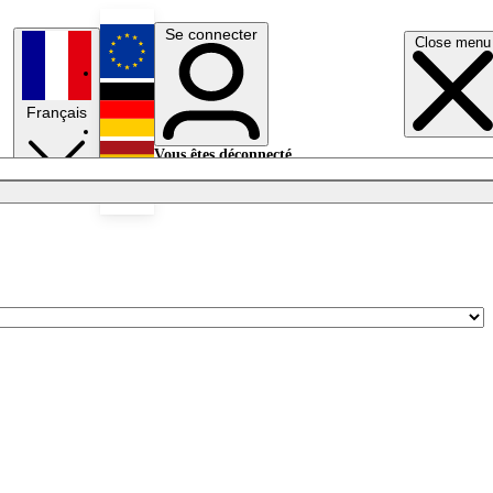
Se connecter
Close menu
English
Français
Deutsch
Vous êtes déconnecté.
Se connecter
Español
Lumières éteintes