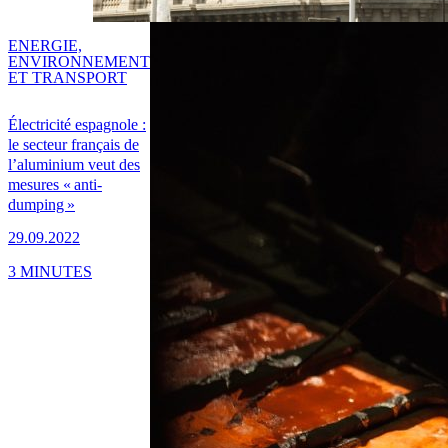
ENERGIE,
ENVIRONNEMENT
ET TRANSPORT
Électricité espagnole :
le secteur français de
l’aluminium veut des
mesures « anti-
dumping »
29.09.2022
3 MINUTES