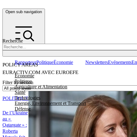
Open sub navigation
Recherche
Rapporteur
Politique
Économie
Newsletters
Evénements
Em
POLICY AREAS
EURACTIV.COM AVEC EUROEFE
Economie
Politique
Filter by section
Agriculture et Alimentation
Santé
Technologies
POLITIQUE
Energie, Environnement et Transport
Défense
De l’Ukraine
au «
Qatargate » :
Roberta