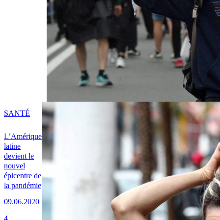
SANTÉ
L’Amérique
latine
devient le
nouvel
épicentre de
la pandémie
09.06.2020
4