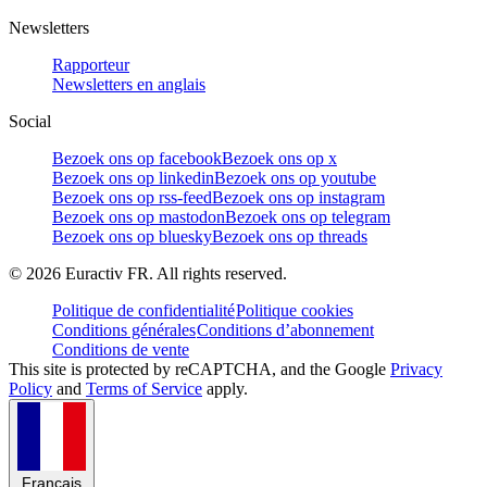
Newsletters
Rapporteur
Newsletters en anglais
Social
Bezoek ons op facebook
Bezoek ons op x
Bezoek ons op linkedin
Bezoek ons op youtube
Bezoek ons op rss-feed
Bezoek ons op instagram
Bezoek ons op mastodon
Bezoek ons op telegram
Bezoek ons op bluesky
Bezoek ons op threads
©
2026
Euractiv FR. All rights reserved.
Politique de confidentialité
Politique cookies
Conditions générales
Conditions d’abonnement
Conditions de vente
This site is protected by reCAPTCHA, and the Google
Privacy
Policy
and
Terms of Service
apply.
Français