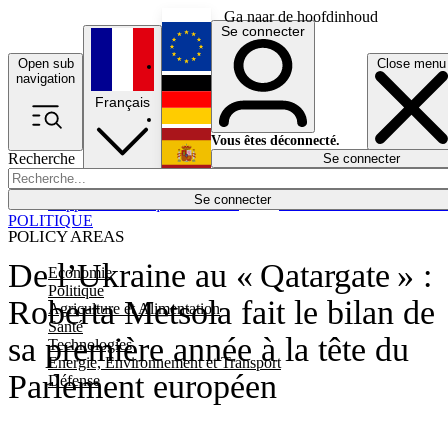
Ga naar de hoofdinhoud
Se connecter
Open sub
Close menu
English
navigation
Français
Deutsch
Vous êtes déconnecté.
Recherche
Se connecter
Español
Lumières éteintes
Se connecter
Rapporteur
Politique
Économie
Newsletters
Evénements
Em
POLITIQUE
POLICY AREAS
De l’Ukraine au « Qatargate » :
Economie
Politique
Roberta Metsola fait le bilan de
Agriculture et Alimentation
Santé
sa première année à la tête du
Technologies
Energie, Environnement et Transport
Parlement européen
Défense