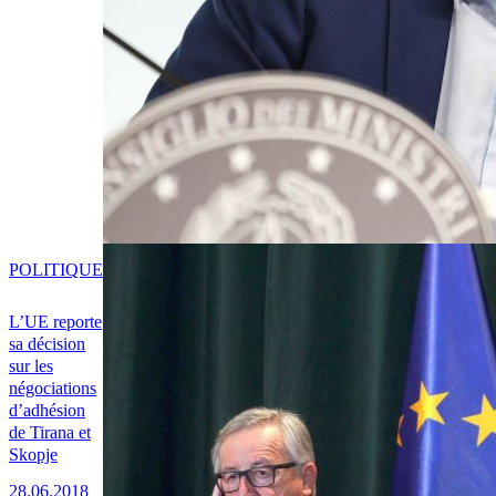
POLITIQUE
L’UE reporte
sa décision
sur les
négociations
d’adhésion
de Tirana et
Skopje
28.06.2018