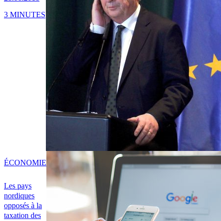
3 MINUTES
ÉCONOMIE
Les pays
nordiques
opposés à la
taxation des