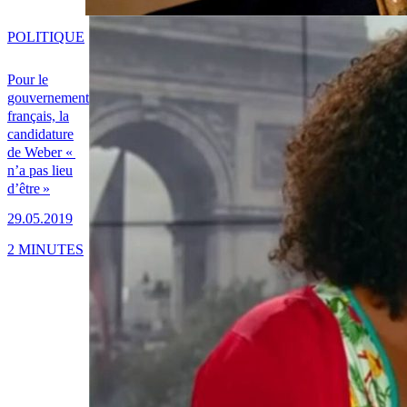
POLITIQUE
Pour le
gouvernement
français, la
candidature
de Weber «
n’a pas lieu
d’être »
29.05.2019
2 MINUTES