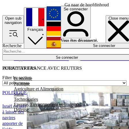
Ga naar de hoofdinhoud
Se connecter
Open sub
Close menu
English
navigation
Français
Deutsch
Vous êtes déconnecté.
Recherche
Se connecter
Español
Lumières éteintes
Se connecter
Rapporteur
Politique
Économie
Newsletters
Evénements
Em
POLICY AREAS
EURACTIV FRANCE AVEC REUTERS
Filter by section
Economie
Politique
Agriculture et Alimentation
POLITIQUE
Santé
Technologies
Energie, Environnement et Transport
Israël est prêt
Défense
à laisser des
navires
apporter de