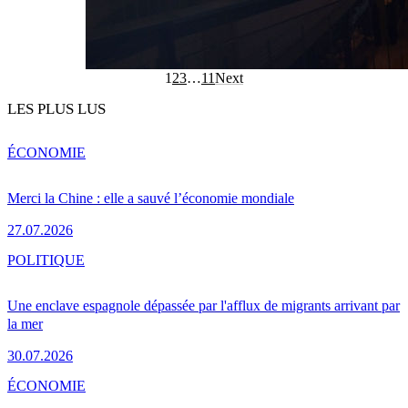
1
2
3
…
11
Next
LES PLUS LUS
ÉCONOMIE
Merci la Chine : elle a sauvé l’économie mondiale
27.07.2026
POLITIQUE
Une enclave espagnole dépassée par l'afflux de migrants arrivant par
la mer
30.07.2026
ÉCONOMIE