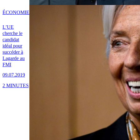
ÉCONOMIE
L’UE
cherche le
candidat
idéal pour
succéder à
Lagarde au
FMI
09.07.2019
2 MINUTES