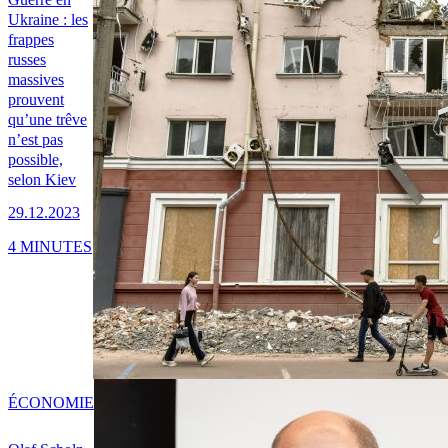
Ukraine : les
frappes
russes
massives
prouvent
qu’une trêve
n’est pas
possible,
selon Kiev
29.12.2023
4 MINUTES
ÉCONOMIE