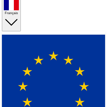
Français