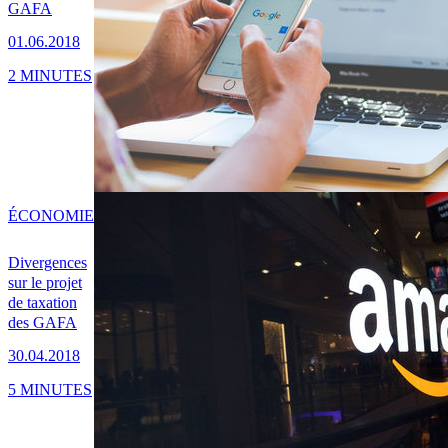
GAFA
01.06.2018
2 MINUTES
ÉCONOMIE
Divergences
sur le projet
de taxation
des GAFA
30.04.2018
5 MINUTES