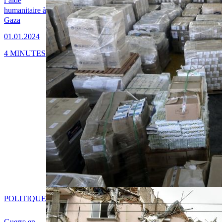
l’aide
humanitaire à
Gaza
01.01.2024
4 MINUTES
POLITIQUE
Guerre en