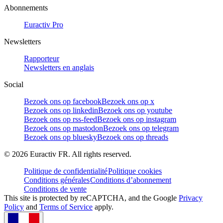
Abonnements
Euractiv Pro
Newsletters
Rapporteur
Newsletters en anglais
Social
Bezoek ons op facebook
Bezoek ons op x
Bezoek ons op linkedin
Bezoek ons op youtube
Bezoek ons op rss-feed
Bezoek ons op instagram
Bezoek ons op mastodon
Bezoek ons op telegram
Bezoek ons op bluesky
Bezoek ons op threads
©
2026
Euractiv FR. All rights reserved.
Politique de confidentialité
Politique cookies
Conditions générales
Conditions d’abonnement
Conditions de vente
This site is protected by reCAPTCHA, and the Google
Privacy
Policy
and
Terms of Service
apply.