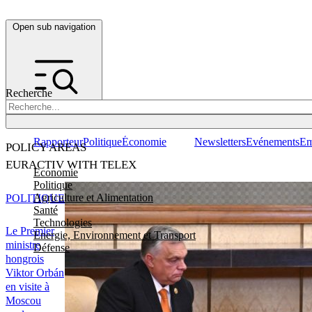
Open sub navigation
Recherche
Rapporteur
Politique
Économie
Newsletters
Evénements
Em
POLICY AREAS
EURACTIV WITH TELEX
Economie
Politique
Agriculture et Alimentation
POLITIQUE
Santé
Technologies
Le Premier
Energie, Environnement et Transport
ministre
Défense
hongrois
Viktor Orbán
en visite à
Moscou