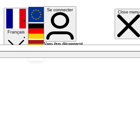
Se connecter
Close menu
English
Français
Deutsch
Vous êtes déconnecté.
Se connecter
Español
Lumières éteintes