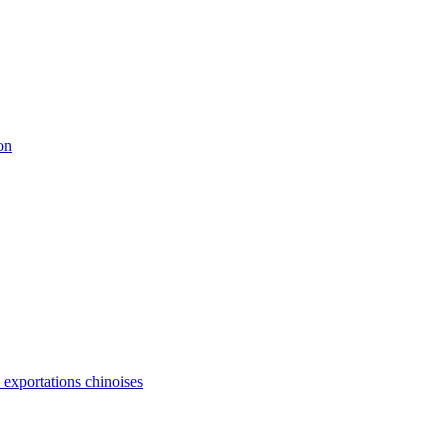
on
s exportations chinoises