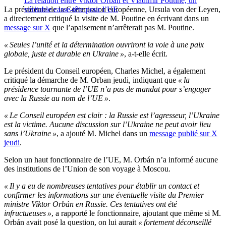
La relation entre Viktor Orbán et Vladimir Poutine, un
La présidente de la Commission européenne, Ursula von der Leyen,
véritable casse-tête pour l’UE
a directement critiqué la visite de M. Poutine en écrivant dans un
message sur X
que l’apaisement n’arrêterait pas M. Poutine.
« Seules l’unité et la détermination ouvriront la voie à une paix
globale, juste et durable en Ukraine »
, a-t-elle écrit.
Le président du Conseil européen, Charles Michel, a également
critiqué la démarche de M. Orban jeudi, indiquant que
« la
présidence tournante de l’UE n’a pas de mandat pour s’engager
avec la Russie au nom de l’UE »
.
« Le Conseil européen est clair : la Russie est l’agresseur, l’Ukraine
est la victime. Aucune discussion sur l’Ukraine ne peut avoir lieu
sans l’Ukraine »
, a ajouté M. Michel dans un
message publié sur X
jeudi
.
Selon un haut fonctionnaire de l’UE, M. Orbán n’a informé aucune
des institutions de l’Union de son voyage à Moscou.
« Il y a eu de nombreuses tentatives pour établir un contact et
confirmer les informations sur une éventuelle visite du Premier
ministre Viktor Orbán en Russie. Ces tentatives ont été
infructueuses »
, a rapporté le fonctionnaire, ajoutant que même si M.
Orbán avait posé la question, on lui aurait
« fortement déconseillé