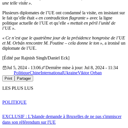
une telle visite »
.
Plusieurs diplomates de l’UE ont condamné la visite, en insistant sur
le fait qu’elle était
« en contradiction flagrante »
avec la ligne
politique actuelle de l’UE et qu’elle
« mettait en péril l’unité de
l’UE »
.
« Ce n’est que le quatrième jour de la présidence hongroise de l’UE
et M. Orbán rencontre M. Poutine – cela donne le ton »
, a ironisé un
diplomate de l’UE.
[Édité par Rajnish Singh/Daniel Eck]
Jul 5, 2024 - 13:06
Dernière mise à jour: Jul 8, 2024 - 11:34
Politique
Chine
International
Ukraine
Viktor Orban
Print
Partager
LES PLUS LUS
POLITIQUE
EXCLUSIF : L'Islande demande à Bruxelles de ne pas s'immiscer
dans son référendum sur l'UE