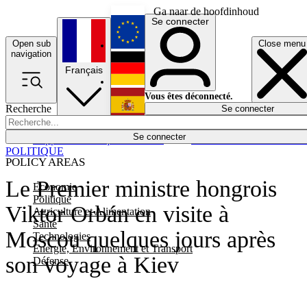
Ga naar de hoofdinhoud
Se connecter
Open sub
Close menu
English
navigation
Français
Deutsch
Vous êtes déconnecté.
Recherche
Se connecter
Español
Lumières éteintes
Se connecter
Rapporteur
Politique
Économie
Newsletters
Evénements
Em
POLITIQUE
POLICY AREAS
Le Premier ministre hongrois
Economie
Politique
Viktor Orbán en visite à
Agriculture et Alimentation
Santé
Moscou quelques jours après
Technologies
Energie, Environnement et Transport
son voyage à Kiev
Défense