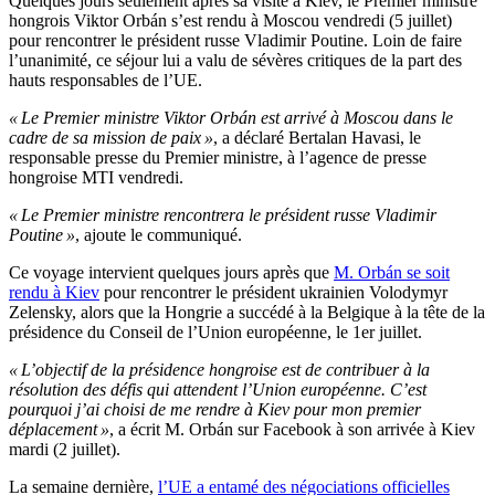
Quelques jours seulement après sa visite à Kiev, le Premier ministre
hongrois Viktor Orbán s’est rendu à Moscou vendredi (5 juillet)
pour rencontrer le président russe Vladimir Poutine. Loin de faire
l’unanimité, ce séjour lui a valu de sévères critiques de la part des
hauts responsables de l’UE.
« Le Premier ministre Viktor Orbán est arrivé à Moscou dans le
cadre de sa mission de paix »
, a déclaré Bertalan Havasi, le
responsable presse du Premier ministre, à l’agence de presse
hongroise MTI vendredi.
« Le Premier ministre rencontrera le président russe Vladimir
Poutine »
, ajoute le communiqué.
Ce voyage intervient quelques jours après que
M. Orbán se soit
rendu à Kiev
pour rencontrer le président ukrainien Volodymyr
Zelensky, alors que la Hongrie a succédé à la Belgique à la tête de la
présidence du Conseil de l’Union européenne, le 1er juillet.
« L’objectif de la présidence hongroise est de contribuer à la
résolution des défis qui attendent l’Union européenne. C’est
pourquoi j’ai choisi de me rendre à Kiev pour mon premier
déplacement »
, a écrit M. Orbán sur Facebook à son arrivée à Kiev
mardi (2 juillet).
La semaine dernière,
l’UE a entamé des négociations officielles