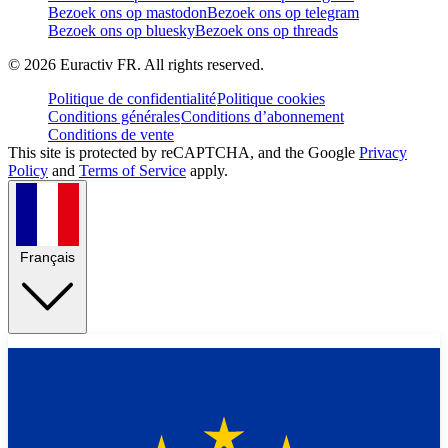
Bezoek ons op mastodon
Bezoek ons op telegram
Bezoek ons op bluesky
Bezoek ons op threads
©
2026
Euractiv FR. All rights reserved.
Politique de confidentialité
Politique cookies
Conditions générales
Conditions d’abonnement
Conditions de vente
This site is protected by reCAPTCHA, and the Google
Privacy
Policy
and
Terms of Service
apply.
Français