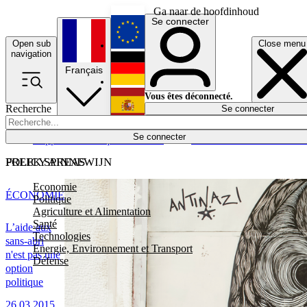
Ga naar de hoofdinhoud
Se connecter
Open sub
Close menu
English
navigation
Français
Deutsch
Vous êtes déconnecté.
Recherche
Se connecter
Español
Lumières éteintes
Se connecter
Rapporteur
Politique
Économie
Newsletters
Evénements
Em
POLICY AREAS
FREEK SPINNEWIJN
Economie
ÉCONOMIE
Politique
Agriculture et Alimentation
Santé
L’aide aux
Technologies
sans-abri
Energie, Environnement et Transport
n'est pas une
Défense
option
politique
26.03.2015