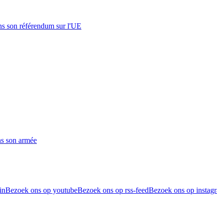
s son référendum sur l'UE
ns son armée
in
Bezoek ons op youtube
Bezoek ons op rss-feed
Bezoek ons op instag