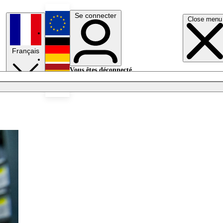
Se connecter
Close menu
English
Français
Deutsch
Vous êtes déconnecté.
Se connecter
Español
Lumières éteintes