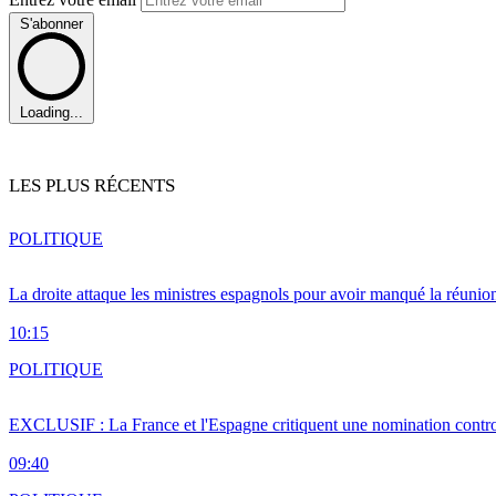
S'abonner
Loading...
LES PLUS RÉCENTS
POLITIQUE
La droite attaque les ministres espagnols pour avoir manqué la réunio
10:15
POLITIQUE
EXCLUSIF : La France et l'Espagne critiquent une nomination cont
09:40