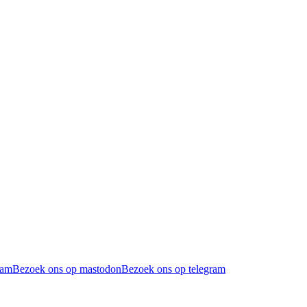
ram
Bezoek ons op mastodon
Bezoek ons op telegram