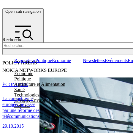
Open sub navigation
Recherche
Rapporteur
Politique
Économie
Newsletters
Evénements
Em
POLICY AREAS
NOKIA NETWORKS EUROPE
Economie
Politique
Agriculture et Alimentation
ÉCONOMIE
Santé
Technologies
La compétitivité
Energie, Environnement et Transport
européenne passe
Défense
par une réforme des
télécommunications
29.10.2015