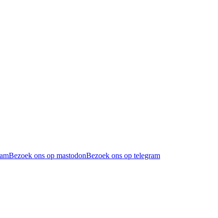
ram
Bezoek ons op mastodon
Bezoek ons op telegram