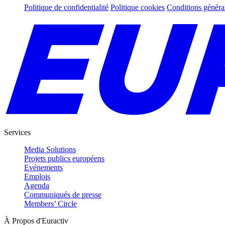
Politique de confidentialité
Politique cookies
Conditions généra
Services
Media Solutions
Projets publics européens
Evénements
Emplois
Agenda
Communiqués de presse
Members’ Circle
À Propos d'Euractiv