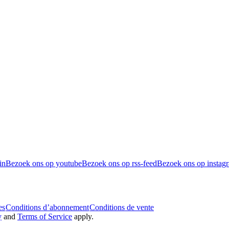
in
Bezoek ons op youtube
Bezoek ons op rss-feed
Bezoek ons op instag
es
Conditions d’abonnement
Conditions de vente
y
and
Terms of Service
apply.