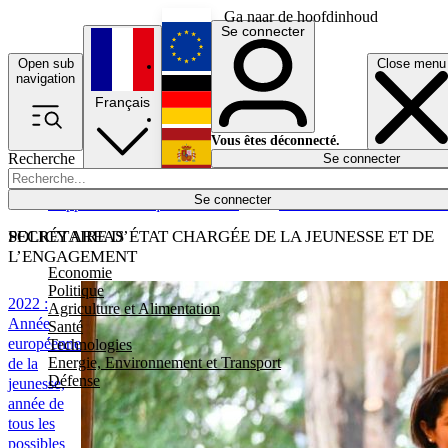
Ga naar de hoofdinhoud
Se connecter
Open sub
Close menu
English
navigation
Français
Deutsch
Vous êtes déconnecté.
Recherche
Se connecter
Español
Lumières éteintes
Se connecter
Rapporteur
Politique
Économie
Newsletters
Evénements
Em
POLICY AREAS
SECRÉTAIRE D’ÉTAT CHARGÉE DE LA JEUNESSE ET DE
L’ENGAGEMENT
Economie
Politique
2022 :
Agriculture et Alimentation
Année
Santé
européenne
Technologies
Energie, Environnement et Transport
de la
Défense
jeunesse,
année de
tous les
possibles