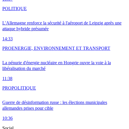
POLITIQUE
L'Allemagne renforce la sécurité à l'aéroport de Leipzig après une
attaque hybride présumée
14:33
PRO
ENERGIE, ENVIRONNEMENT ET TRANSPORT
La pénurie d'énergie nucléaire en Hongrie ouvre la voie à la
libéralisation du marché
11:38
PRO
POLITIQUE
Guerre de désinformation russe : les élections municipales
allemandes prises pour cible
10:36
Social