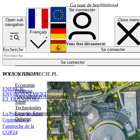
Ga naar de hoofdinhoud
Se connecter
Open sub
Close menu
English
navigation
Français
Deutsch
Vous êtes déconnecté.
Recherche
Se connecter
Español
Lumières éteintes
Se connecter
Rapporteur
Politique
Économie
Newsletters
Evénements
Em
POLICY AREAS
WYSOKIENAPIECIE.PL
Economie
ENERGIE,
Politique
ENVIRONNEMENT
Agriculture et Alimentation
ET TRANSPORT
Santé
Technologies
Energie, Environnement et Transport
La Pologne tempère
Défense
l’optimisme à
l’approche de la
COP24