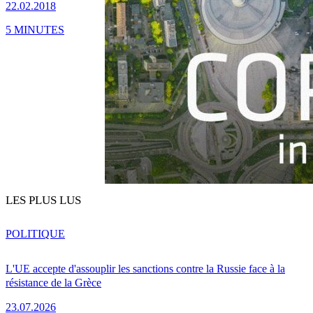
22.02.2018
5 MINUTES
LES PLUS LUS
POLITIQUE
L'UE accepte d'assouplir les sanctions contre la Russie face à la
résistance de la Grèce
23.07.2026