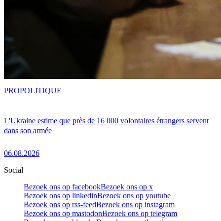
PRO
POLITIQUE
L'Ukraine estime que près de 16 000 volontaires étrangers servent
dans son armée
06.08.2026
Social
Bezoek ons op facebook
Bezoek ons op x
Bezoek ons op linkedin
Bezoek ons op youtube
Bezoek ons op rss-feed
Bezoek ons op instagram
Bezoek ons op mastodon
Bezoek ons op telegram