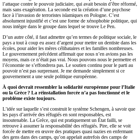
l’attaque contre le pouvoir judiciaire, qui avait besoin d’être réformé,
mais sans exagération. La seconde est la création d’une psychose
face à l’invasion de terroristes islamiques en Pologne. C’est
absolument injustifié et c’est une forme de xénophobie politique, qui
nous intègre dans le groupe dans lequel se trouve Le Pen.
D’un autre côté, il faut admettre qu’en termes de politique sociale, le
pays a tout à coup eu assez d’argent pour mettre un dentiste dans les
écoles, pour aider les mères célibataires et les familles nombreuses.
Le gouvernement précédent affirmait que nous n’en avions pas les
moyens, mais ce n’était pas vrai. Nous pouvons nous le permettre et
l’économie ne s’effondrera pas. Le soutien continu pour le parti au
pouvoir n’est pas surprenant. Je me demande simplement si ce
gouvernement a une seule politique européenne.
À quoi devrait ressembler la solidarité européenne pour l’Italie
ou la Grèce ? La réinstallation forcée n’a pas fonctionné et le
problème existe toujours.
L’idée sur laquelle s’est construit le système Schengen, à savoir que
les pays d’arrivée des réfugiés en sont responsables, est
insoutenable. La Grèce, qui est pratiquement un État failli, se
retrouve à assumer la responsabilité des réfugiés. Pire, elle se voit
forcée de mettre en œuvre des pratiques quasi nazies en enfermant
des gens dans des camps, qu’on appelait autrefois des camps de