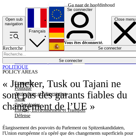
Ga naar de hoofdinhoud
Se connecter
Open sub
Close menu
English
navigation
Français
Deutsch
Vous êtes déconnecté.
Recherche
Se connecter
Español
Lumières éteintes
Se connecter
Rapporteur
Politique
Économie
Newsletters
Evénements
Em
POLITIQUE
POLICY AREAS
« Juncker, Tusk ou Tajani ne
Economie
Politique
sont pas des garants fiables du
Agriculture et Alimentation
Santé
changement de l’UE »
Technologies
Energie, Environnement et Transport
Défense
Élargissement des pouvoirs du Parlement ou Spitzenkandidaten,
l'Union européenne n'a opéré que des changements superficiels pour