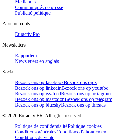
Mediahuis
Communiqués de presse
Publicité politique
Abonnements
Euractiv Pro
Newsletters
Rapporteur
Newsletters en anglais
Social
Bezoek ons op facebook
Bezoek ons op x
Bezoek ons op linkedin
Bezoek ons op youtube
Bezoek ons op rss-feed
Bezoek ons op instagram
Bezoek ons op mastodon
Bezoek ons op telegram
Bezoek ons op bluesky
Bezoek ons op threads
©
2026
Euractiv FR. All rights reserved.
Politique de confidentialité
Politique cookies
Conditions générales
Conditions d’abonnement
Conditions de vente