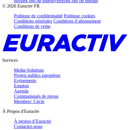
Bezoek ons op bluesky
Bezoek ons op threads
©
2026
Euractiv FR
Politique de confidentialité
Politique cookies
Conditions générales
Conditions d’abonnement
Conditions de vente
Services
Media Solutions
Projets publics européens
Evénements
Emplois
Agenda
Communiqués de presse
Members’ Circle
À Propos d'Euractiv
À propos d’Euractiv
Contactez-nous