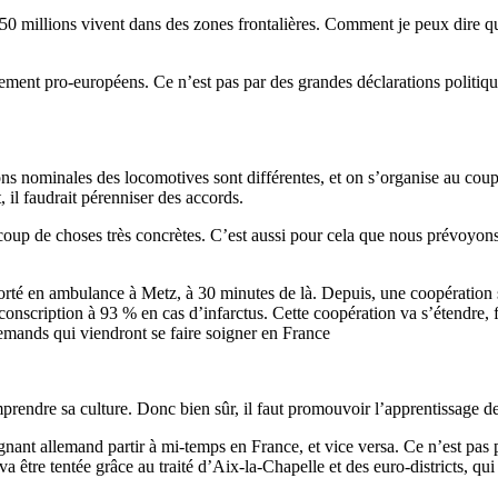
50 millions vivent dans des zones frontalières. Comment je peux dire q
lement pro-européens. Ce n’est pas par des grandes déclarations politiqu
ons nominales des locomotives sont différentes, et on s’organise au coup 
, il faudrait pérenniser des accords.
up de choses très concrètes. C’est aussi pour cela que nous prévoyons d
sporté en ambulance à Metz, à 30 minutes de là. Depuis, une coopération sa
nscription à 93 % en cas d’infarctus. Cette coopération va s’étendre, fin
emands qui viendront se faire soigner en France
prendre sa culture. Donc bien sûr, il faut promouvoir l’apprentissage de
gnant allemand partir à mi-temps en France, et vice versa. Ce n’est pas 
a être tentée grâce au traité d’Aix-la-Chapelle et des euro-districts, qu