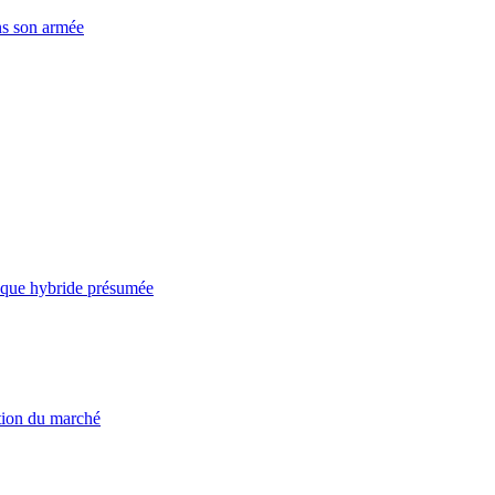
ns son armée
taque hybride présumée
ation du marché