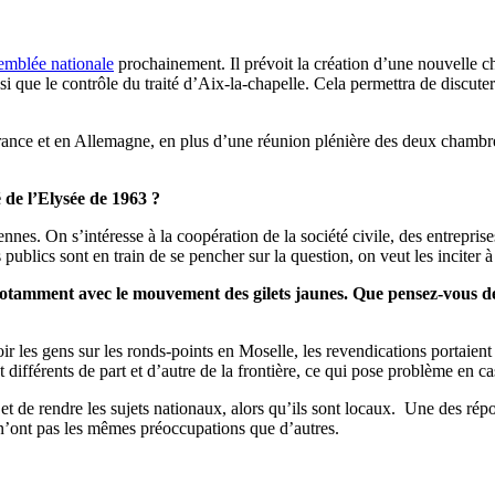
semblée nationale
prochainement. Il prévoit la création d’une nouvelle c
insi que le contrôle du traité d’Aix-la-chapelle. Cela permettra de discut
rance et en Allemagne, en plus d’une réunion plénière des deux chambres.
é de l’Elysée de 1963 ?
ennes. On s’intéresse à la coopération de la société civile, des entrepri
blics sont en train de se pencher sur la question, on veut les inciter à 
 notamment avec le mouvement des gilets jaunes. Que pensez-vous de
voir les gens sur les ronds-points en Moselle, les revendications portai
différents de part et d’autre de la frontière, ce qui pose problème en ca
n, et de rendre les sujets nationaux, alors qu’ils sont locaux. Une des ré
 n’ont pas les mêmes préoccupations que d’autres.