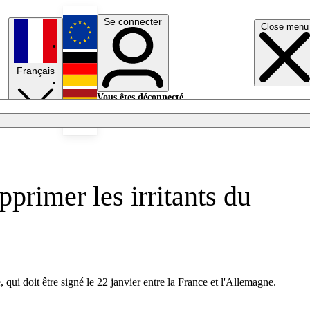
Se connecter
Close menu
English
Français
Deutsch
Vous êtes déconnecté.
Se connecter
Español
Lumières éteintes
pprimer les irritants du
 qui doit être signé le 22 janvier entre la France et l'Allemagne.