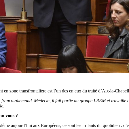
en zone transfrontalière est l’un des enjeux du traité d’Aix-la-Chapelle,
 franco-allemand. Médecin, il fait partie du groupe LREM et travaille 
de.
lon vous ?
oblème aujourd’hui aux Européens, ce sont les irritants du quotidien : c’