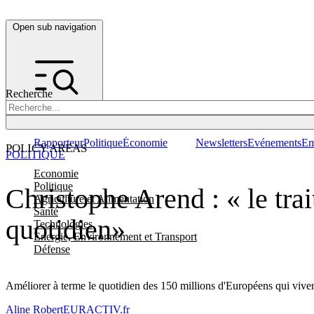
Open sub navigation
Recherche
Rapporteur
Politique
Économie
Newsletters
Evénements
Em
POLICY AREAS
POLITIQUE
Economie
Politique
Christophe Arend : « le trai
Agriculture et Alimentation
Santé
quotidien»
Technologies
Energie, Environnement et Transport
Défense
Améliorer à terme le quotidien des 150 millions d'Européens qui vivent 
Aline Robert
EURACTIV.fr