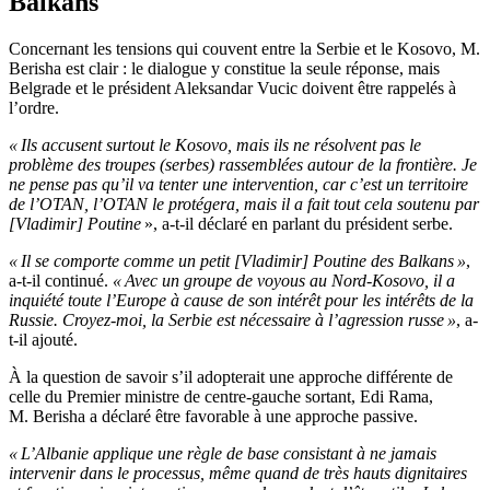
Balkans
Concernant les tensions qui couvent entre la Serbie et le Kosovo, M.
Berisha est clair : le dialogue y constitue la seule réponse, mais
Belgrade et le président Aleksandar Vucic doivent être rappelés à
l’ordre.
« Ils accusent surtout le Kosovo, mais ils ne résolvent pas le
problème des troupes (serbes) rassemblées autour de la frontière. Je
ne pense pas qu’il va tenter une intervention, car c’est un territoire
de l’OTAN, l’OTAN le protégera, mais il a fait tout cela soutenu par
[Vladimir] Poutine
», a-t-il déclaré en parlant du président serbe.
« Il se comporte comme un petit [Vladimir] Poutine des Balkans »
,
a-t-il continué.
« Avec un groupe de voyous au Nord-Kosovo, il a
inquiété toute l’Europe à cause de son intérêt pour les intérêts de la
Russie. Croyez-moi, la Serbie est nécessaire à l’agression russe »
, a-
t-il ajouté.
À la question de savoir s’il adopterait une approche différente de
celle du Premier ministre de centre-gauche sortant, Edi Rama,
M. Berisha a déclaré être favorable à une approche passive.
« L’Albanie applique une règle de base consistant à ne jamais
intervenir dans le processus, même quand de très hauts dignitaires