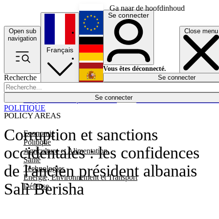
Ga naar de hoofdinhoud
Se connecter
Open sub
Close menu
English
navigation
Français
Deutsch
Vous êtes déconnecté.
Recherche
Se connecter
Español
Lumières éteintes
Se connecter
Rapporteur
Politique
Économie
Newsletters
Evénements
Em
POLITIQUE
POLICY AREAS
Corruption et sanctions
Economie
Politique
occidentales : les confidences
Agriculture et Alimentation
Santé
de l'ancien président albanais
Technologies
Energie, Environnement et Transport
Sali Berisha
Défense