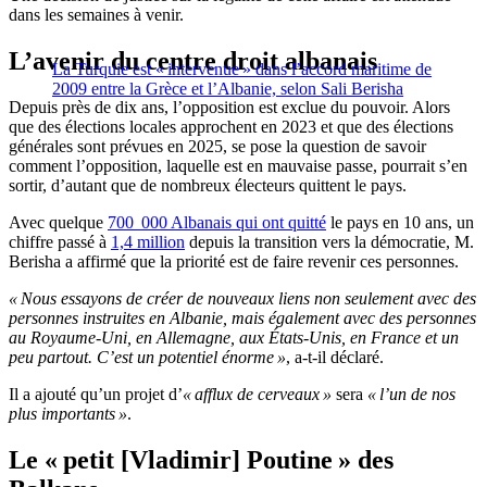
dans les semaines à venir.
L’avenir du centre droit albanais
La Turquie est « intervenue » dans l’accord maritime de
2009 entre la Grèce et l’Albanie, selon Sali Berisha
Depuis près de dix ans, l’opposition est exclue du pouvoir. Alors
que des élections locales approchent en 2023 et que des élections
générales sont prévues en 2025, se pose la question de savoir
comment l’opposition, laquelle est en mauvaise passe, pourrait s’en
sortir, d’autant que de nombreux électeurs quittent le pays.
Avec quelque
700 000 Albanais qui ont quitté
le pays en 10 ans, un
chiffre passé à
1,4 million
depuis la transition vers la démocratie, M.
Berisha a affirmé que la priorité est de faire revenir ces personnes.
« Nous essayons de créer de nouveaux liens non seulement avec des
personnes instruites en Albanie, mais également avec des personnes
au Royaume-Uni, en Allemagne, aux États-Unis, en France et un
peu partout. C’est un potentiel énorme »
, a-t-il déclaré.
Il a ajouté qu’un projet d’
« afflux de cerveaux »
sera
« l’un de nos
plus importants »
.
Le « petit [Vladimir] Poutine » des