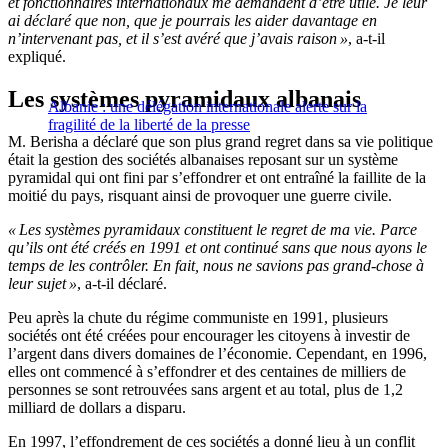
et fonctionnaires internationaux me demandent d’être utile. Je leur
ai déclaré que non, que je pourrais les aider davantage en
n’intervenant pas, et il s’est avéré que j’avais raison »
, a-t-il
expliqué.
Les systèmes pyramidaux albanais
Albanie : une délégation internationale alerte sur la
fragilité de la liberté de la presse
M. Berisha a déclaré que son plus grand regret dans sa vie politique
était la gestion des sociétés albanaises reposant sur un système
pyramidal qui ont fini par s’effondrer et ont entraîné la faillite de la
moitié du pays, risquant ainsi de provoquer une guerre civile.
« Les systèmes pyramidaux constituent le regret de ma vie. Parce
qu’ils ont été créés en 1991 et ont continué sans que nous ayons le
temps de les contrôler. En fait, nous ne savions pas grand-chose à
leur sujet »
, a-t-il déclaré.
Peu après la chute du régime communiste en 1991, plusieurs
sociétés ont été créées pour encourager les citoyens à investir de
l’argent dans divers domaines de l’économie. Cependant, en 1996,
elles ont commencé à s’effondrer et des centaines de milliers de
personnes se sont retrouvées sans argent et au total, plus de 1,2
milliard de dollars a disparu.
En 1997, l’effondrement de ces sociétés a donné lieu à un conflit