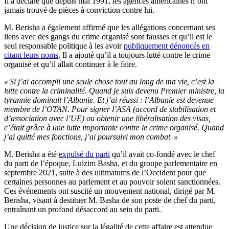
Il a déclaré que depuis mai 1991, les agences américaines n’ont
jamais trouvé de pièces à conviction contre lui.
M. Berisha a également affirmé que les allégations concernant ses
liens avec des gangs du crime organisé sont fausses et qu’il est le
seul responsable politique à les avoir
publiquement dénoncés en
citant leurs noms
. Il a ajouté qu’il a toujours lutté contre le crime
organisé et qu’il allait continuer à le faire.
« Si j’ai accompli une seule chose tout au long de ma vie, c’est la
lutte contre la criminalité. Quand je suis devenu Premier ministre, la
tyrannie dominait l’Albanie. Et j’ai réussi : l’Albanie est devenue
membre de l’OTAN. Pour signer l’ASA (accord de stabilisation et
d’association avec l’UE) ou obtenir une libéralisation des visas,
c’était grâce à une lutte importante contre le crime organisé. Quand
j’ai quitté mes fonctions, j’ai poursuivi mon combat. »
M. Berisha a été
expulsé du parti
qu’il avait co-fondé avec le chef
du parti de l’époque, Lulzim Basha, et du groupe parlementaire en
septembre 2021, suite à des ultimatums de l’Occident pour que
certaines personnes au parlement et au pouvoir soient sanctionnées.
Ces événements ont suscité un mouvement national, dirigé par M.
Berisha, visant à destituer M. Basha de son poste de chef du parti,
entraînant un profond désaccord au sein du parti.
Une décision de justice sur la légalité de cette affaire est attendue