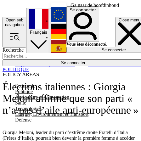
Ga naar de hoofdinhoud
Se connecter
Open sub
Close menu
English
navigation
Français
Deutsch
Vous êtes déconnecté.
Recherche
Se connecter
Español
Lumières éteintes
Se connecter
Rapporteur
Politique
Économie
Newsletters
Evénements
Em
POLITIQUE
POLICY AREAS
Élections italiennes : Giorgia
Economie
Politique
Meloni affirme que son parti «
Agriculture et Alimentation
Santé
n’a pas d’aile anti-européenne »
Technologies
Energie, Environnement et Transport
Défense
Giorgia Meloni, leader du parti d’extrême droite Fratelli d’Italia
(Frères d’Italie), pourrait bien devenir la première femme à accéder