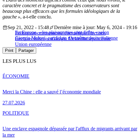
caractère concret et le pragmatisme des conservateurs sont
beaucoup plus efficaces que les formules idéologiques de la
gauche »
, a-t-elle conclu.
Sep 21, 2022 - 15:48
Dernière mise à jour: May 6, 2024 - 19:16
En Europe, « les plaisanteries sont finies » selon
Politique
avortement
crise énergétique
Élections
Giorgia Meloni, candidate d’extrême droite italienne
élections italiennes
Giorgia Meloni
Italie
pandémie
Union européenne
Print
Partager
LES PLUS LUS
ÉCONOMIE
Merci la Chine : elle a sauvé l’économie mondiale
27.07.2026
POLITIQUE
Une enclave espagnole dépassée par l'afflux de migrants arrivant par
la mer