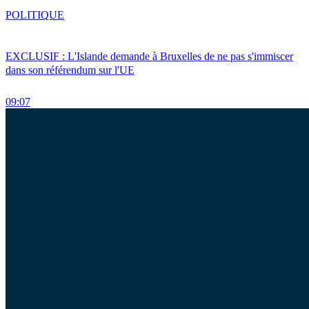
POLITIQUE
EXCLUSIF : L'Islande demande à Bruxelles de ne pas s'immiscer
dans son référendum sur l'UE
09:07