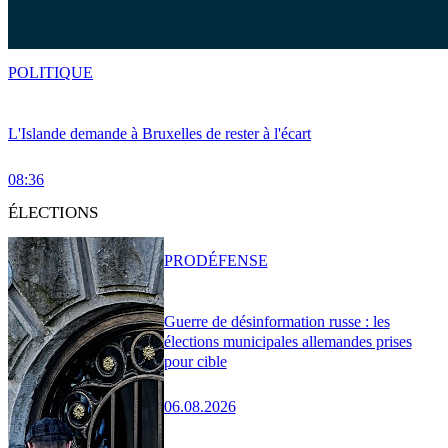
POLITIQUE
L'Islande demande à Bruxelles de rester à l'écart
08:36
ÉLECTIONS
PRO
DÉFENSE
Guerre de désinformation russe : les
élections municipales allemandes prises
pour cible
06.08.2026