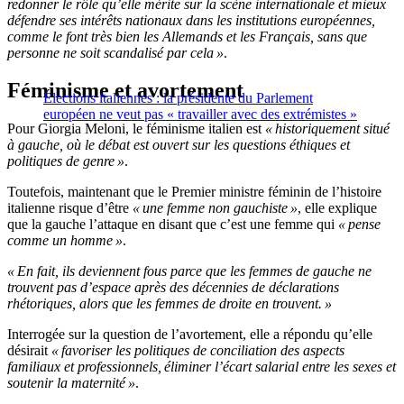
redonner le rôle qu’elle mérite sur la scène internationale et mieux
défendre ses intérêts nationaux dans les institutions européennes,
comme le font très bien les Allemands et les Français, sans que
personne ne soit scandalisé par cela »
.
Féminisme et avortement
Élections italiennes : la présidente du Parlement
européen ne veut pas « travailler avec des extrémistes »
Pour Giorgia Meloni, le féminisme italien est
« historiquement situé
à gauche, où le débat est ouvert sur les questions éthiques et
politiques de genre »
.
Toutefois, maintenant que le Premier ministre féminin de l’histoire
italienne risque d’être
« une femme non gauchiste »
, elle explique
que la gauche l’attaque en disant que c’est une femme qui
« pense
comme un homme »
.
« En fait, ils deviennent fous parce que les femmes de gauche ne
trouvent pas d’espace après des décennies de déclarations
rhétoriques, alors que les femmes de droite en trouvent. »
Interrogée sur la question de l’avortement, elle a répondu qu’elle
désirait
« favoriser les politiques de conciliation des aspects
familiaux et professionnels, éliminer l’écart salarial entre les sexes et
soutenir la maternité »
.