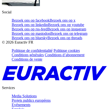
Social
Bezoek ons op facebook
Bezoek ons op x
Bezoek ons op linkedin
Bezoek ons op youtube
Bezoek ons op rss-feed
Bezoek ons op instagram
Bezoek ons op mastodon
Bezoek ons op telegram
Bezoek ons op bluesky
Bezoek ons op threads
©
2026
Euractiv FR
Politique de confidentialité
Politique cookies
Conditions générales
Conditions d’abonnement
Conditions de vente
Services
Media Solutions
Projets publics européens
Evénements