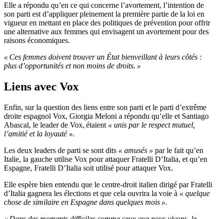
Elle a répondu qu’en ce qui concerne l’avortement, l’intention de
son parti est d’appliquer pleinement la première partie de la loi en
vigueur en mettant en place des politiques de prévention pour offrir
une alternative aux femmes qui envisagent un avortement pour des
raisons économiques.
« Ces femmes doivent trouver un État bienveillant à leurs côtés :
plus d’opportunités et non moins de droits. »
Liens avec Vox
Enfin, sur la question des liens entre son parti et le parti d’extrême
droite espagnol Vox, Giorgia Meloni a répondu qu’elle et Santiago
Abascal, le leader de Vox, étaient
«
unis par le respect mutuel,
l’amitié et la loyauté »
.
Les deux leaders de parti se sont dits
«
amusés »
par le fait qu’en
Italie, la gauche utilise Vox pour attaquer Fratelli D’Italia, et qu’en
Espagne, Fratelli D’Italia soit utilisé pour attaquer Vox.
Elle espère bien entendu que le centre-droit italien dirigé par Fratelli
d’Italia gagnera les élections et que cela ouvrira la voie à
«
quelque
chose de similaire en Espagne dans quelques mois »
.
« Dans des moments difficiles comme ceux que nous vivons, le