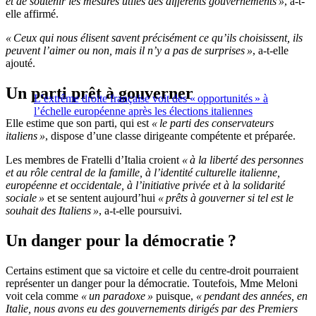
et de soutenir les mesures utiles des différents gouvernements »
, a-t-
elle affirmé.
« Ceux qui nous élisent savent précisément ce qu’ils choisissent, ils
peuvent l’aimer ou non, mais il n’y a pas de surprises »
, a-t-elle
ajouté.
Un parti prêt à gouverner
L’extrême droite française voit des « opportunités » à
l’échelle européenne après les élections italiennes
Elle estime que son parti, qui est
« le parti des conservateurs
italiens »
, dispose d’une classe dirigeante compétente et préparée.
Les membres de Fratelli d’Italia croient
« à la liberté des
personnes
et au rôle central de la famille, à l’identité culturelle italienne,
européenne et occidentale, à l’initiative privée et à la solidarité
sociale »
et se sentent aujourd’hui
« prêts à gouverner si tel est le
souhait des Italiens »
, a-t-elle poursuivi.
Un danger pour la démocratie ?
Certains estiment que sa victoire et celle du centre-droit pourraient
représenter un danger pour la démocratie. Toutefois, Mme Meloni
voit cela comme
« un paradoxe »
puisque,
« pendant des années, en
Italie, nous avons eu des gouvernements dirigés par des Premiers