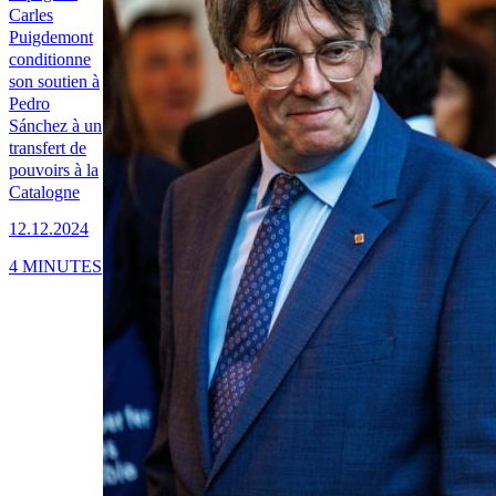
Carles
Puigdemont
conditionne
son soutien à
Pedro
Sánchez à un
transfert de
pouvoirs à la
Catalogne
12.12.2024
4 MINUTES