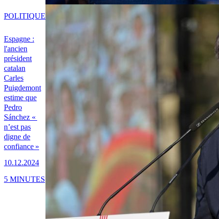
POLITIQUE
Espagne :
l'ancien
président
catalan
Carles
Puigdemont
estime que
Pedro
Sánchez «
n’est pas
digne de
confiance »
10.12.2024
5 MINUTES