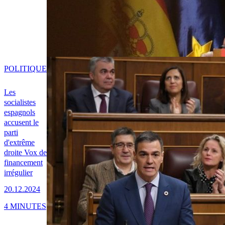
POLITIQUE
Les
socialistes
espagnols
accusent le
parti
d'extrême
droite Vox de
financement
irrégulier
20.12.2024
4 MINUTES