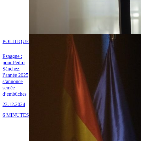
POLITIQUE
Espagne :
pour Pedro
Sánchez,
l’année 2025
s’annonce
semée
d’embûches
23.12.2024
6 MINUTES