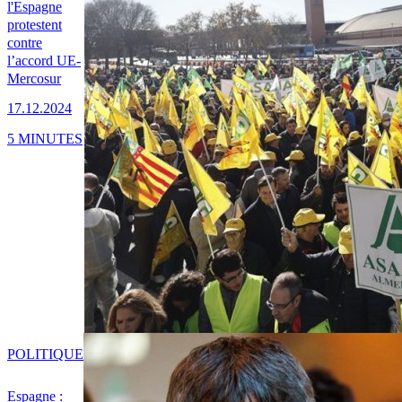
l'Espagne
protestent
contre
l’accord UE-
Mercosur
17.12.2024
5 MINUTES
POLITIQUE
Espagne :