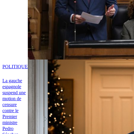
POLITIQUE
La gauche
espagnole
suspend une
motion de
censure
contre le
Premier
ministre
Pedro