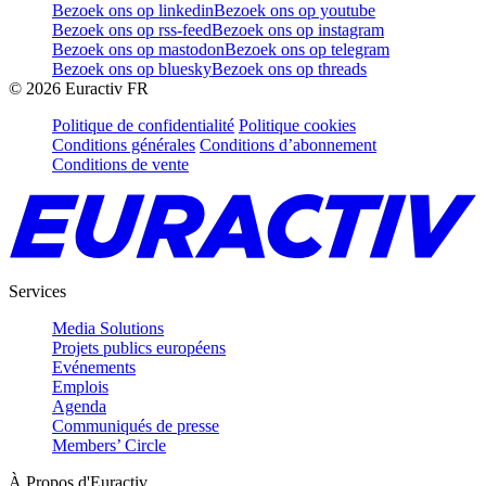
Bezoek ons op linkedin
Bezoek ons op youtube
Bezoek ons op rss-feed
Bezoek ons op instagram
Bezoek ons op mastodon
Bezoek ons op telegram
Bezoek ons op bluesky
Bezoek ons op threads
©
2026
Euractiv FR
Politique de confidentialité
Politique cookies
Conditions générales
Conditions d’abonnement
Conditions de vente
Services
Media Solutions
Projets publics européens
Evénements
Emplois
Agenda
Communiqués de presse
Members’ Circle
À Propos d'Euractiv