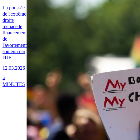
La poussée
de l'extrême
droite
menace le
financement
de
l'avortement
soutenu par
l'UE
12.03.2026
4
MINUTES