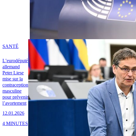
SANTÉ
L’eurodéputé
allemand
Peter Liese
mise sur la
contraception
masculine
pour prévenir
l’avortement
12.01.2026
4 MINUTES