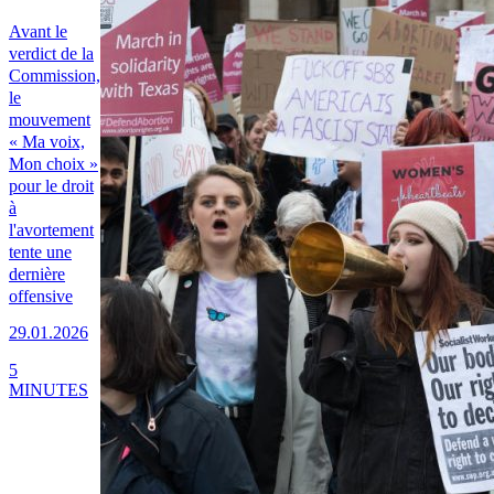
Avant le
verdict de la
Commission,
le
mouvement
« Ma voix,
Mon choix »
pour le droit
à
l'avortement
tente une
dernière
offensive
29.01.2026
5
MINUTES