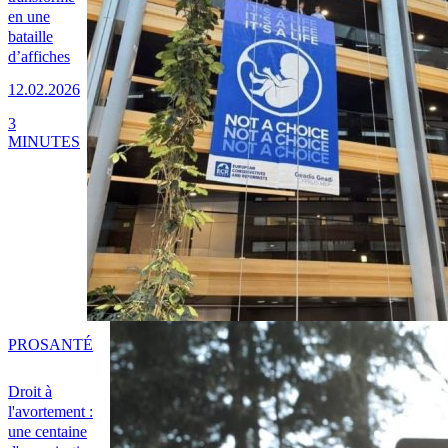
en une
bataille
d’affiches
12.02.2026
3
MINUTES
PRO
SANTÉ
Droit à
l'avortement :
une centaine