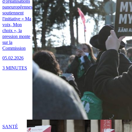
d'organisations
paneuropéennes
soutiennent
l'initiative « Ma
voix, Mon
choix », la
pression monte
sur la
Commission
05.02.2026
3 MINUTES
SANTÉ