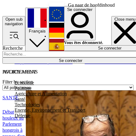
Ga naar de hoofdinhoud
Se connecter
Open sub
Close menu
English
navigation
Français
Deutsch
Vous êtes déconnecté.
Recherche
Se connecter
Español
Lumières éteintes
Se connecter
Rapporteur
Politique
Économie
Newsletters
Evénements
Em
POLICY AREAS
AVORTEMENT
Filter by section
Economie
Politique
Agriculture et Alimentation
SANTÉ
Santé
Technologies
Energie, Environnement et Transport
Débat
Défense
houleux au
Parlement
hongrois à