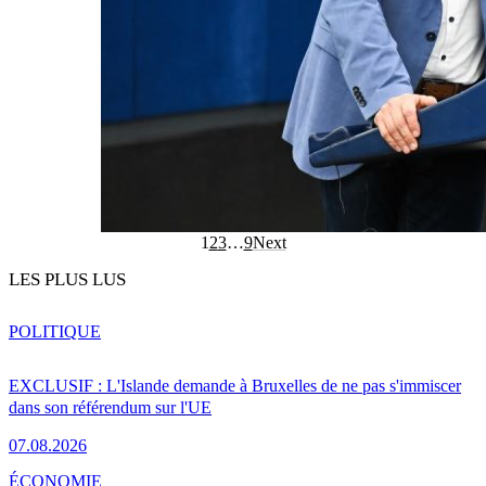
1
2
3
…
9
Next
LES PLUS LUS
POLITIQUE
EXCLUSIF : L'Islande demande à Bruxelles de ne pas s'immiscer
dans son référendum sur l'UE
07.08.2026
ÉCONOMIE