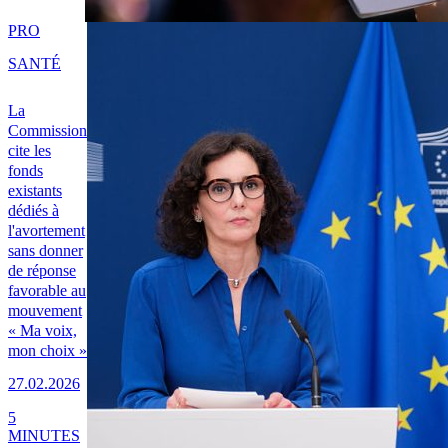
PRO
SANTÉ
La
Commission
cite les
fonds
existants
dédiés à
l'avortement
sans donner
de réponse
favorable au
mouvement
« Ma voix,
mon choix »
27.02.2026
5
MINUTES