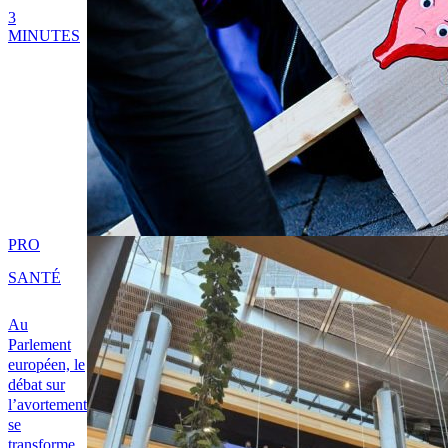
3
MINUTES
PRO
SANTÉ
Au
Parlement
européen, le
débat sur
l’avortement
se
transforme