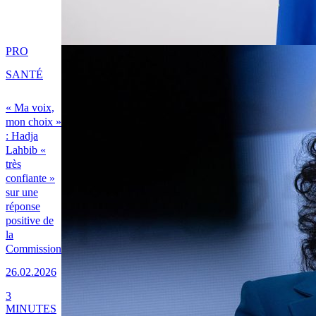
PRO
SANTÉ
« Ma voix,
mon choix »
: Hadja
Lahbib «
très
confiante »
sur une
réponse
positive de
la
Commission
26.02.2026
3
MINUTES