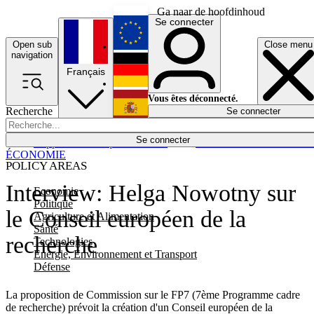
Ga naar de hoofdinhoud
Se connecter
Open sub
Close menu
English
navigation
Français
Deutsch
Vous êtes déconnecté.
Recherche
Se connecter
Español
Lumières éteintes
Se connecter
Rapporteur
Politique
Économie
Newsletters
Evénements
Em
ÉCONOMIE
POLICY AREAS
Interview: Helga Nowotny sur
Economie
Politique
le Conseil européen de la
Agriculture et Alimentation
Santé
recherche
Technologies
Energie, Environnement et Transport
Défense
La proposition de Commission sur le FP7 (7ème Programme cadre
de recherche) prévoit la création d'un Conseil européen de la