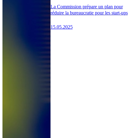
La Commission prépare un plan pour
réduire la bureaucratie pour les start-ups
15.05.2025