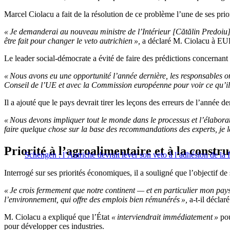
Marcel Ciolacu a fait de la résolution de ce problème l’une de ses prior
« Je demanderai au nouveau ministre de l’Intérieur [Cătălin Predoiu] 
être fait pour changer le veto autrichien »,
a déclaré M. Ciolacu à 
Le leader social-démocrate a évité de faire des prédictions concernant 
« Nous avons eu une opportunité l’année dernière, les responsables on
Conseil de l’UE et avec la Commission européenne pour voir ce qu’ils
Il a ajouté que le pays devrait tirer les leçons des erreurs de l’année
« Nous devons impliquer tout le monde dans le processus et l’élaborati
faire quelque chose sur la base des recommandations des experts, je l
Priorité à l’agroalimentaire et à la constru
Schengen : l’Autriche devrait lever son veto à l’adhésion de la
Interrogé sur ses priorités économiques, il a souligné que l’objectif d
« Je crois fermement que notre continent — et en particulier mon pays 
l’environnement, qui offre des emplois bien rémunérés »,
a-t-il déclaré
M. Ciolacu a expliqué que l’État
« interviendrait immédiatement »
pou
pour développer ces industries.