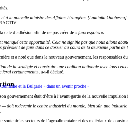
ités.
et à la nouvelle ministre des Affaires étrangères [Luminita Odobescu] d
EURACTIV.
la date d’adhésion afin de ne pas créer de
« faux espoirs ».
t manqué cette opportunité. Cela ne signifie pas que nous allons aband
 prévoient de faire dans ce dossier au cours de la deuxième partie de l
 dernière et a noté que dans le nouveau gouvernement, les responsables du
on de la stratégie et construire une coalition nationale avec tous ceux q
e ferai certainement »,
a-t-il déclaré.
ction
 Roumanie et la Bulgarie « dans un avenir proche »
e son gouvernement était d’être à l’avant-garde de la nouvelle impulsion 
— doit redevenir le centre industriel du monde, bien sûr, une industrie
.
r soutenir les secteurs de l’agroalimentaire et des matériaux de constr