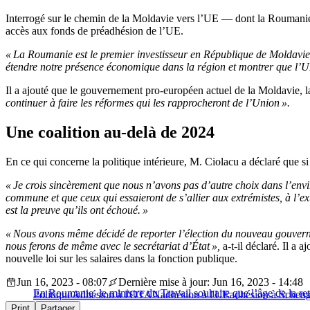
Interrogé sur le chemin de la Moldavie vers l’UE — dont la Roumanie
accès aux fonds de préadhésion de l’UE.
« La Roumanie est le premier investisseur en République de Moldavie
étendre notre présence économique dans la région et montrer que l’U
Il a ajouté que le gouvernement pro-européen actuel de la Moldavie, 
continuer à faire les réformes qui les rapprocheront de l’Union ».
Une coalition au-delà de 2024
En ce qui concerne la politique intérieure, M. Ciolacu a déclaré que si
« Je crois sincèrement que nous n’avons pas d’autre choix dans l’env
commune et que ceux qui essaieront de s’allier aux extrémistes, à l’ex
est la preuve qu’ils ont échoué. »
« Nous avons même décidé de reporter l’élection du nouveau gouvernem
nous ferons de même avec le secrétariat d’État »,
a-t-il déclaré. Il a 
nouvelle loi sur les salaires dans la fonction publique.
Jun 16, 2023 - 08:07
Dernière mise à jour: Jun 16, 2023 - 14:48
En Roumanie, le ministre du Travail souhaite que l’âge de la retr
Politique
Adhésion à l'OTAN
adhésion à l'UE
adhésion à Schen
Print
Partager