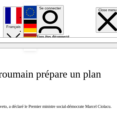
Se connecter
Close menu
English
Français
Deutsch
Vous êtes déconnecté.
Se connecter
Español
Lumières éteintes
roumain prépare un plan
eto, a déclaré le Premier ministre social-démocrate Marcel Ciolacu.