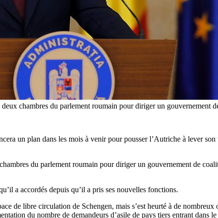
s deux chambres du parlement roumain pour diriger un gouvernement de c
era un plan dans les mois à venir pour pousser l’Autriche à lever son v
 chambres du parlement roumain pour diriger un gouvernement de coaliti
il a accordés depuis qu’il a pris ses nouvelles fonctions.
ace de libre circulation de Schengen, mais s’est heurté à de nombreux ob
mentation du nombre de demandeurs d’asile de pays tiers entrant dans l