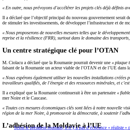
« En outre, nous prévoyons d’accélérer les projets clés déjà définis a
Il a déclaré que l’objectif principal du nouveau gouvernement serait 
de stimuler les investissements, de développer l’infrastructure et de 
« Nous proposerons de nouvelles mesures telles que le développement de
reprise et la résilience (FRR), surtout dans le domaine des transport
Un centre stratégique clé pour l’OTAN
M. Ciolacu a déclaré que la Roumanie pourrait devenir une
« plaque 
faisant de la Roumanie un acteur viable de l’OTAN et de l’UE dans la
« Nous espérons également utiliser les nouvelles installations créées 
travailleurs qualifiés, de l’énergie et des ressources minérales, et c’
Il a expliqué que la Roumanie continuerait à être un partenaire
« fiabl
mer Noire et le Caucase.
« Toutes ces mesures économiques clés sont liées à notre nouvelle visi
région de la mer Noire, à promouvoir la démocratie, à soutenir l’adhé
L’adhésion de la Moldavie à l’UE
Selon le président roumain, il n’y a pas d’échéance « réaliste »