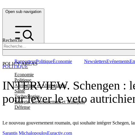
Open sub navigation
Recherche
Rapporteur
Politique
Économie
Newsletters
Evénements
Em
POLICY AREAS
POLITIQUE
Economie
Politique
INTERVIEW. Schengen : le 
Agriculture et Alimentation
Santé
pour lever le veto autrichie
Technologies
Energie, Environnement et Transport
Défense
Le nouveau gouvernement roumain, qui souhaite intégrer Schegen, lanc
Sarantis Michalopoulos
Euractiv.com