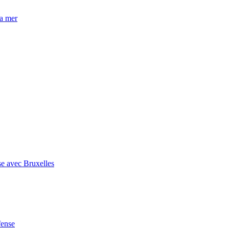
la mer
se avec Bruxelles
fense