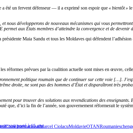
 a été un fervent défenseur — il a exprimé son espoir que
« bientôt »
le
, et nous développerons de nouveaux mécanismes qui vous permettront d’
E permet aux États membres d’atteindre la convergence et de devenir 
la présidente Maia Sandu et tous les Moldaves qui défendent l’adhésion
 les réformes prévues par la coalition actuelle sont mises en œuvre, celle
ironnement politique roumain que de continuer sur cette voie […]. J’esp
trême droite, ne sont pas des hommes d’État et disparaîtront très probab
ent pour trouver des solutions aux revendications des enseignants. En
ajouté que, d’ici la fin de l’année, son gouvernement réformerait le systèm
aite soit porté à 65 ans
gen
Chine
International
Marcel Ciolacu
Moldavie
OTAN
Roumanie
scheng