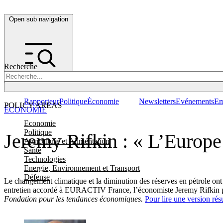
Open sub navigation
Recherche
Rapporteur
Politique
Économie
Newsletters
Evénements
Em
POLICY AREAS
ÉCONOMIE
Economie
Politique
Jeremy Rifkin : « L’Europe p
Agriculture et Alimentation
Santé
Technologies
Energie, Environnement et Transport
Défense
Le changement climatique et la diminution des réserves en pétrole ont
entretien accordé à EURACTIV France, l’économiste Jeremy Rifkin pla
Fondation pour les tendances économiques.
Pour lire une version résu