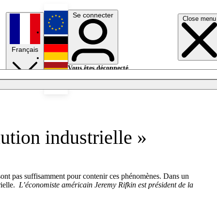
Se connecter
Close menu
English
Français
Deutsch
Vous êtes déconnecté.
Se connecter
Español
Lumières éteintes
ution industrielle »
ne sont pas suffisamment pour contenir ces phénomènes. Dans un
ielle.
L’économiste américain Jeremy Rifkin est président de la