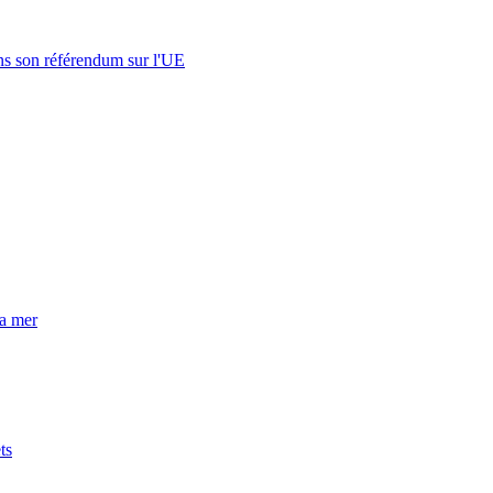
s son référendum sur l'UE
la mer
ts