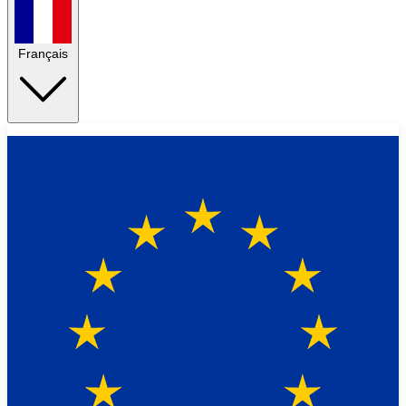
Français