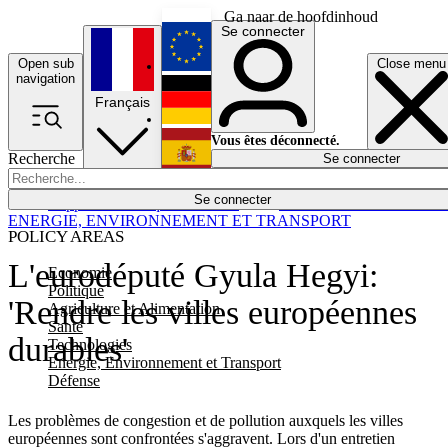
Ga naar de hoofdinhoud
Se connecter
Open sub
Close menu
English
navigation
Français
Deutsch
Vous êtes déconnecté.
Recherche
Se connecter
Español
Lumières éteintes
Se connecter
Rapporteur
Politique
Économie
Newsletters
Evénements
Em
ENERGIE, ENVIRONNEMENT ET TRANSPORT
POLICY AREAS
L'eurodéputé Gyula Hegyi:
Economie
Politique
'Rendre les villes européennes
Agriculture et Alimentation
Santé
durables'
Technologies
Energie, Environnement et Transport
Défense
Les problèmes de congestion et de pollution auxquels les villes
européennes sont confrontées s'aggravent. Lors d'un entretien