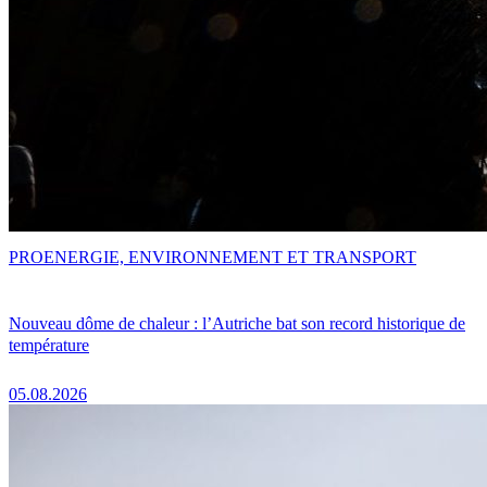
PRO
ENERGIE, ENVIRONNEMENT ET TRANSPORT
Nouveau dôme de chaleur : l’Autriche bat son record historique de
température
05.08.2026