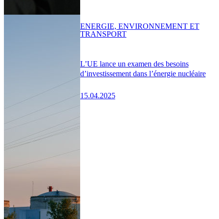
ENERGIE, ENVIRONNEMENT ET
TRANSPORT
L’UE lance un examen des besoins
d’investissement dans l’énergie nucléaire
15.04.2025