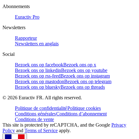
Abonnements
Euractiv Pro
Newsletters
Rapporteur
Newsletters en anglais
Social
Bezoek ons op facebook
Bezoek ons op x
Bezoek ons op linkedin
Bezoek ons op youtube
Bezoek ons op rss-feed
Bezoek ons op instagram
Bezoek ons op mastodon
Bezoek ons op telegram
Bezoek ons op bluesky
Bezoek ons op threads
©
2026
Euractiv FR. All rights reserved.
Politique de confidentialité
Politique cookies
Conditions générales
Conditions d’abonnement
Conditions de vente
This site is protected by reCAPTCHA, and the Google
Privacy
Policy
and
Terms of Service
apply.