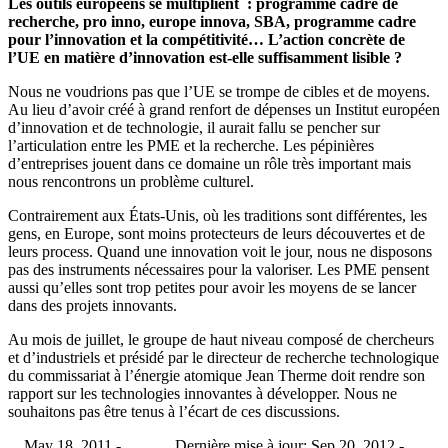
Les outils européens se multiplient : programme cadre de
recherche, pro inno, europe innova, SBA, programme cadre
pour l’innovation et la compétitivité… L’action concrète de
l’UE en matière d’innovation est-elle suffisamment lisible ?
Nous ne voudrions pas que l’UE se trompe de cibles et de moyens.
Au lieu d’avoir créé à grand renfort de dépenses un Institut européen
d’innovation et de technologie, il aurait fallu se pencher sur
l’articulation entre les PME et la recherche. Les pépinières
d’entreprises jouent dans ce domaine un rôle très important mais
nous rencontrons un problème culturel.
Contrairement aux États-Unis, où les traditions sont différentes, les
gens, en Europe, sont moins protecteurs de leurs découvertes et de
leurs process. Quand une innovation voit le jour, nous ne disposons
pas des instruments nécessaires pour la valoriser. Les PME pensent
aussi qu’elles sont trop petites pour avoir les moyens de se lancer
dans des projets innovants.
Au mois de juillet, le groupe de haut niveau composé de chercheurs
et d’industriels et présidé par le directeur de recherche technologique
du commissariat à l’énergie atomique Jean Therme doit rendre son
rapport sur les technologies innovantes à développer. Nous ne
souhaitons pas être tenus à l’écart de ces discussions.
May 18, 2011 -
Dernière mise à jour: Sep 20, 2012 -