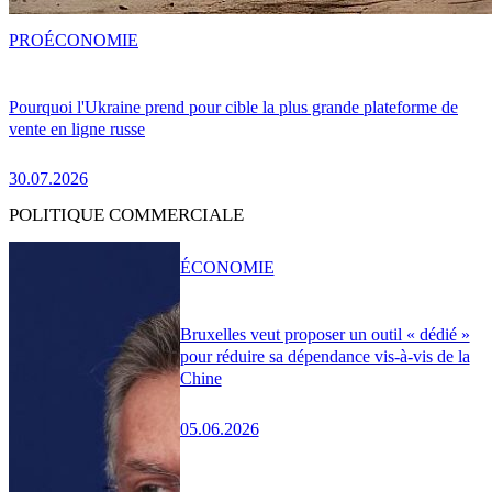
PRO
ÉCONOMIE
Pourquoi l'Ukraine prend pour cible la plus grande plateforme de
vente en ligne russe
30.07.2026
POLITIQUE COMMERCIALE
ÉCONOMIE
Bruxelles veut proposer un outil « dédié »
pour réduire sa dépendance vis-à-vis de la
Chine
05.06.2026