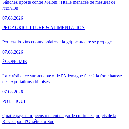
Sánchez riposte contre Meloni : l'Italie menacée de mesures de
rétorsion
07.08.2026
PRO
AGRICULTURE & ALIMENTATION
Poulets, bovins et ours polaires : la grippe aviaire se propage
07.08.2026
ÉCONOMIE
La « résilience surprenante » de l'Allemagne face à la forte hausse
des exportations chinoises
07.08.2026
POLITIQUE
Quatre pays européens mettent en garde contre les projets de la
Russie pour l'Ossétie du Sud