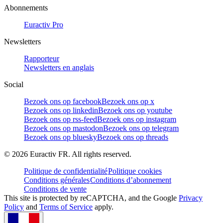
Abonnements
Euractiv Pro
Newsletters
Rapporteur
Newsletters en anglais
Social
Bezoek ons op facebook
Bezoek ons op x
Bezoek ons op linkedin
Bezoek ons op youtube
Bezoek ons op rss-feed
Bezoek ons op instagram
Bezoek ons op mastodon
Bezoek ons op telegram
Bezoek ons op bluesky
Bezoek ons op threads
©
2026
Euractiv FR. All rights reserved.
Politique de confidentialité
Politique cookies
Conditions générales
Conditions d’abonnement
Conditions de vente
This site is protected by reCAPTCHA, and the Google
Privacy
Policy
and
Terms of Service
apply.