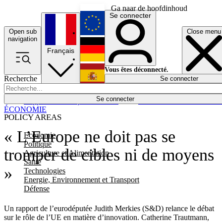
Ga naar de hoofdinhoud
Se connecter
Open sub
Close menu
English
navigation
Français
Deutsch
Vous êtes déconnecté.
Recherche
Se connecter
Español
Lumières éteintes
Se connecter
Rapporteur
Politique
Économie
Newsletters
Evénements
Em
ÉCONOMIE
POLICY AREAS
« L’Europe ne doit pas se
Economie
Politique
tromper de cibles ni de moyens
Agriculture et Alimentation
Santé
»
Technologies
Energie, Environnement et Transport
Défense
Un rapport de l’eurodéputée Judith Merkies (S&D) relance le débat
sur le rôle de l’UE en matière d’innovation. Catherine Trautmann,