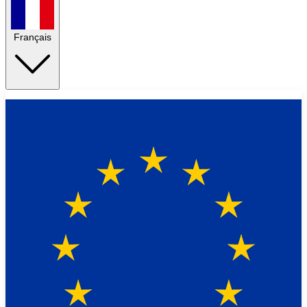
Français