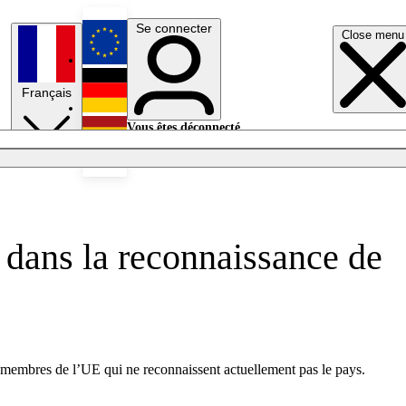
Se connecter
Close menu
English
Français
Deutsch
Vous êtes déconnecté.
Se connecter
Español
Lumières éteintes
s dans la reconnaissance de
s membres de l’UE qui ne reconnaissent actuellement pas le pays.