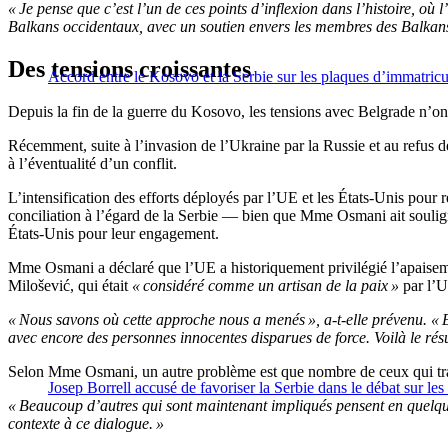
« Je pense que c’est l’un de ces points d’inflexion dans l’histoire, o
Balkans occidentaux, avec un soutien envers les membres des Balkans o
Des tensions croissantes
Accord entre le Kosovo et la Serbie sur les plaques d’immatricu
Depuis la fin de la guerre du Kosovo, les tensions avec Belgrade n’o
Récemment, suite à l’invasion de l’Ukraine par la Russie et au refus de 
à l’éventualité d’un conflit.
L’intensification des efforts déployés par l’UE et les États-Unis pour r
conciliation à l’égard de la Serbie — bien que Mme Osmani ait souligné
États-Unis pour leur engagement.
Mme Osmani a déclaré que l’UE a historiquement privilégié l’apaiseme
Milošević, qui était
« considéré comme un artisan de la paix »
par l’U
« Nous savons où cette approche nous a menés », a-t-elle prévenu. « E
avec encore des personnes innocentes disparues de force. Voilà le résu
Selon Mme Osmani, un autre problème est que nombre de ceux qui trava
Josep Borrell accusé de favoriser la Serbie dans le débat sur le
« Beaucoup d’autres qui sont maintenant impliqués pensent en quelqu
contexte à ce dialogue. »