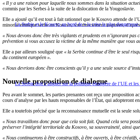
« Il y a une raison pour laquelle nous sommes dans la situation actue
commis par les Serbes à la suite de la dislocation de la Yougoslavie.
Elle a ajouté qu’il est tout à fait rationnel que le Kosovo attende de l’UE
La Serbie et le Kosovo au bord de « la crise la plus dangereuse 
minorité ethnique serbe au Kosovo, son directement inspirées, d’aprè
« Nous devons donc être très vigilants et prudents en n’ignorant pas c
prévention si vous accusez la victime de la même manière que vous acc
Elle a par ailleurs souligné que
« la Serbie continue d’être le seul ris
du continent européen ».
« Nous devrions donc être conscients qu’il y a une seule source d’instab
Nouvelle proposition de dialogue
La Serbie doit s’aligner sur la politique étrangère de l’UE et 
Peu avant le sommet, les parties prenantes ont reçu une proposition ac
cours d’analyse par les hauts responsables de l’État, qui adopteront
Elle a toutefois précisé que la reconnaissance mutuelle est la seule solu
« Nous travaillons donc pour que cela soit fait. Quand cela sera possib
préserver l’intégrité territoriale du Kosovo, sa souveraineté, ainsi qu
« Nous continuerons à être constructifs, à être ouverts, à être créatif