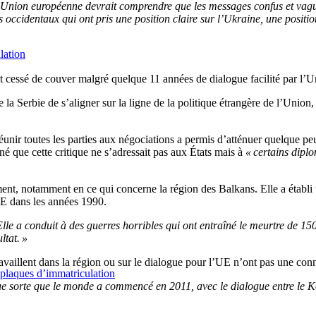
ù l’Union européenne devrait comprendre que les messages confus et vagues
ccidentaux qui ont pris une position claire sur l’Ukraine, une position
lation
nt cessé de couver malgré quelque 11 années de dialogue facilité par l’
la Serbie de s’aligner sur la ligne de la politique étrangère de l’Union,
éunir toutes les parties aux négociations a permis d’atténuer quelque peu 
 que cette critique ne s’adressait pas aux États mais à
« certains diplo
nt, notamment en ce qui concerne la région des Balkans. Elle a établi 
E dans les années 1990.
lle a conduit à des guerres horribles qui ont entraîné le meurtre de 150
ltat. »
illent dans la région ou sur le dialogue pour l’UE n’ont pas une conn
s plaques d’immatriculation
e sorte que le monde a commencé en 2011, avec le dialogue entre le Kos