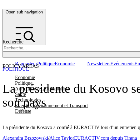
Open sub navigation
Recherche
Rapporteur
Politique
Économie
Newsletters
Evénements
Em
POLICY AREAS
POLITIQUE
Economie
Politique
La présidente du Kosovo se 
Agriculture et Alimentation
Santé
son pays
Technologies
Energie, Environnement et Transport
Défense
La présidente du Kosovo a confié à EURACTIV lors d’un entretien que 
Alexandra Brzozowski
/
Alice Taylor
EURACTIV.com depuis Tirana