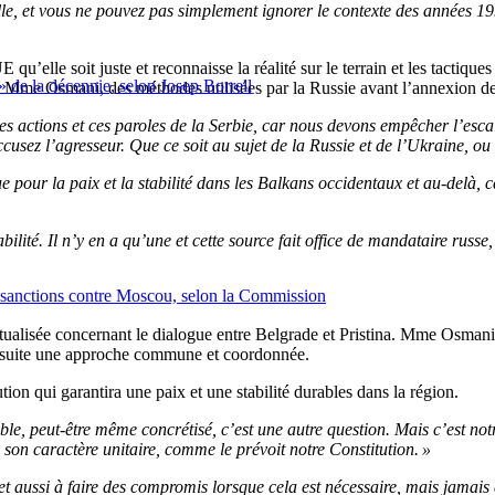
lle, et vous ne pouvez pas simplement ignorer le contexte des années 1
 qu’elle soit juste et reconnaisse la réalité sur le terrain et les tactiques 
» de la décennie, selon Josep Borrell
s Mme Osmani, des méthodes utilisées par la Russie avant l’annexion d
es actions et ces paroles de la Serbie, car nous devons empêcher l’esca
usez l’agresseur. Que ce soit au sujet de la Russie et de l’Ukraine, ou
que pour la paix et la stabilité dans les Balkans occidentaux et au-delà, 
ilité. Il n’y en a qu’une et cette source fait office de mandataire russe
les sanctions contre Moscou, selon la Commission
tualisée concernant le dialogue entre Belgrade et Pristina. Mme Osmani a
 ensuite une approche commune et coordonnée.
tion qui garantira une paix et une stabilité durables dans la région.
le, peut-être même concrétisé, c’est une autre question. Mais c’est notr
e son caractère unitaire, comme le prévoit notre Constitution. »
s, et aussi à faire des compromis lorsque cela est nécessaire, mais jamai