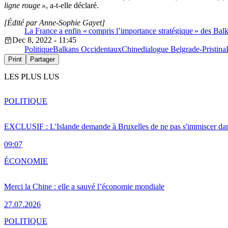
ligne rouge »
, a-t-elle déclaré.
[Édité par Anne-Sophie Gayet]
La France a enfin « compris l’importance stratégique » des Balk
Dec 8, 2022 - 11:45
Politique
Balkans Occidentaux
Chine
dialogue Belgrade-Pristina
Print
Partager
LES PLUS LUS
POLITIQUE
EXCLUSIF : L'Islande demande à Bruxelles de ne pas s'immiscer dan
09:07
ÉCONOMIE
Merci la Chine : elle a sauvé l’économie mondiale
27.07.2026
POLITIQUE