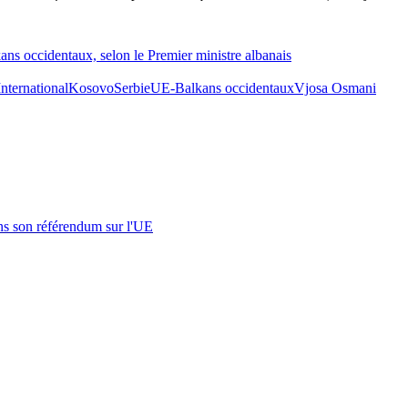
ans occidentaux, selon le Premier ministre albanais
International
Kosovo
Serbie
UE-Balkans occidentaux
Vjosa Osmani
s son référendum sur l'UE