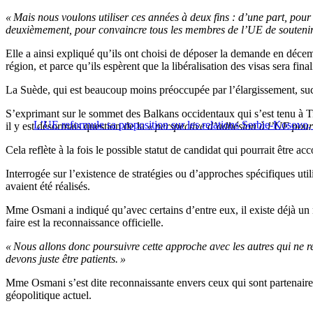
« Mais nous voulons utiliser ces années à deux fins : d’une part, po
deuxièmement, pour convaincre tous les membres de l’UE de soutenir 
Elle a ainsi expliqué qu’ils ont choisi de déposer la demande en déce
région, et parce qu’ils espèrent que la libéralisation des visas sera final
La Suède, qui est beaucoup moins préoccupée par l’élargissement, suc
S’exprimant sur le sommet des Balkans occidentaux qui s’est tenu à Ti
L’UE reformule sa proposition sur les relations Serbie-Kosovo, 
il y est désormais question de la
« perspective d’adhésion à l’UE pour
Cela reflète à la fois le possible statut de candidat qui pourrait être
Interrogée sur l’existence de stratégies ou d’approches spécifiques ut
avaient été réalisés.
Mme Osmani a indiqué qu’avec certains d’entre eux, il existe déjà un 
faire est la reconnaissance officielle.
« Nous allons donc poursuivre cette approche avec les autres qui ne 
devons juste être patients. »
Mme Osmani s’est dite reconnaissante envers ceux qui sont partenaire
géopolitique actuel.