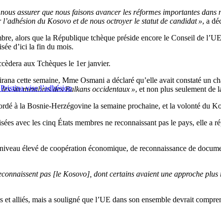
ur nous assurer que nous faisons avancer les réformes importantes dans
l’adhésion du Kosovo et de nous octroyer le statut de candidat »
, a dé
mbre, alors que la République tchèque préside encore le Conseil de l’U
isée d’ici la fin du mois.
cèdera aux Tchèques le 1er janvier.
rana cette semaine, Mme Osmani a déclaré qu’elle avait constaté un chan
Pristina vise l’adhésion
 les six membres des Balkans occidentaux »
, et non plus seulement de 
 accordé à la Bosnie-Herzégovine la semaine prochaine, et la volonté du K
ilisées avec les cinq États membres ne reconnaissant pas le pays, elle a
niveau élevé de coopération économique, de reconnaissance de documents
reconnaissent pas [le Kosovo], dont certains avaient une approche plus 
s et alliés, mais a souligné que l’UE dans son ensemble devrait compre