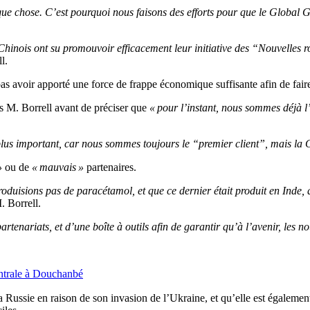
lque chose. C’est pourquoi nous faisons des efforts pour que le Global G
s Chinois ont su promouvoir efficacement leur initiative des “Nouvelles 
l.
 pas avoir apporté une force de frappe économique suffisante afin de faire
s M. Borrell avant de préciser que
« pour l’instant, nous sommes déjà l
s important, car nous sommes toujours le “premier client”, mais la 
»
ou de
« mauvais »
partenaires.
duisions pas de paracétamol, et que ce dernier était produit en Inde, q
. Borrell.
rtenariats, et d’une boîte à outils afin de garantir qu’à l’avenir, les n
entrale à Douchanbé
a Russie en raison de son invasion de l’Ukraine, et qu’elle est également