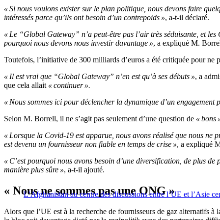
« Si nous voulons exister sur le plan politique, nous devons faire que
intéressés parce qu’ils ont besoin d’un contrepoids »
, a-t-il déclaré.
« Le
“
Global Gateway
”
n’a peut-être pas l’air très séduisante, et le
pourquoi nous devons nous investir davantage »
, a expliqué
M.
Borrel
Toutefois, l’initiative de 300 milliards d’euros a été critiquée pour ne
« Il est vrai que “Global Gateway” n’en est qu’à ses débuts »
, a admi
que cela allait
« continuer ».
« Nous sommes ici pour déclencher la dynamique d’un engagement plu
Selon M. Borrell, il ne s’agit pas seulement d’une question de
« bons 
« Lorsque la Covid-19 est apparue, nous avons réalisé que nous ne pro
est devenu un fournisseur non fiable en temps de crise »
, a expliqué M
« C’est pourquoi nous avons besoin d’une diversification, de plus de pa
manière plus sûre »
, a-t-il ajouté.
« Nous ne sommes pas une ONG »
L’Afghanistan au centre des discussions entre l’UE et l’Asie c
Alors que l’UE est à la recherche de fournisseurs de gaz alternatifs à l