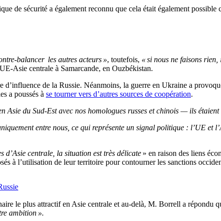
itique de sécurité a également reconnu que cela était également possible
ontre-balancer les autres acteurs »
, toutefois,
« si nous ne faisons rien,
 UE-Asie centrale à Samarcande, en Ouzbékistan.
ère d’influence de la Russie. Néanmoins, la guerre en Ukraine a provo
 les a poussés à
se tourner vers d’autres sources de coopération
.
 en Asie du Sud-Est avec nos homologues russes et chinois — ils étaient
quement entre nous, ce qui représente un signal politique : l’UE et l’A
 d’Asie centrale, la situation est très délicate
» en raison des liens éc
sés à l’utilisation de leur territoire pour contourner les sanctions occiden
Russie
ire le plus attractif en Asie centrale et au-delà, M. Borrell a répondu q
tre ambition ».