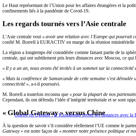
Le Haut représentant de l’Union pour les affaires étrangères et la pol
confinements liés à la pandémie de Covid-19.
Les regards tournés vers l’Asie centrale
L’Asie centrale veut
« avoir une relation avec l’Europe qui pourrait c
confié M. Borrell à EURACTIV en marge de la réunion ministérielle
La région a longtemps été considérée comme faisant partie de la sph
centrale, qui ont subtilement pris leurs distances avec Moscou, ce qui
« Il y a un an, nous avons été invités à un sommet sur la connectivité
« Mais la conférence de Samarcande de cette semaine s’est déroulée uni
connectivité »
, a-t-il poursuivi.
M. Borrell a toutefois reconnu que
« pour la plupart de nos partenaires
Cependant, ils ont défendu l’idée d’intégrité territoriale et se sont oppo
« Global Gateway » versus Chine
Guerre en Ukraine : le Kazakhstan prend ses distances avec la 
À la question de savoir s’il considère réellement l’UE comme le partena
Gateway
» est notre façon de
« montrer notre présence politique et no