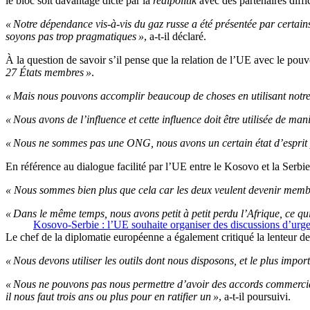
le bloc soit davantage dicté par la
realpolitik
avec des partenaires diffic
« Notre dépendance vis-à-vis du gaz russe a été présentée par certain
soyons pas trop pragmatiques »
, a-t-il déclaré.
À la question de savoir s’il pense que la relation de l’UE avec le po
27 États membres »
.
« Mais nous pouvons accomplir beaucoup de choses en utilisant notre c
« Nous avons de l’influence et cette influence doit être utilisée de man
« Nous ne sommes pas une ONG, nous avons un certain état d’esprit p
En référence au dialogue facilité par l’UE entre le Kosovo et la Serbi
« Nous sommes bien plus que cela car les deux veulent devenir membre
« Dans le même temps, nous avons petit à petit perdu l’Afrique, ce qu
Kosovo-Serbie : l’UE souhaite organiser des discussions d’urge
Le chef de la diplomatie européenne a également critiqué la lenteur 
« Nous devons utiliser les outils dont nous disposons, et le plus impor
« Nous ne pouvons pas nous permettre d’avoir des accords commercia
il nous faut trois ans ou plus pour en ratifier un »
, a-t-il poursuivi.