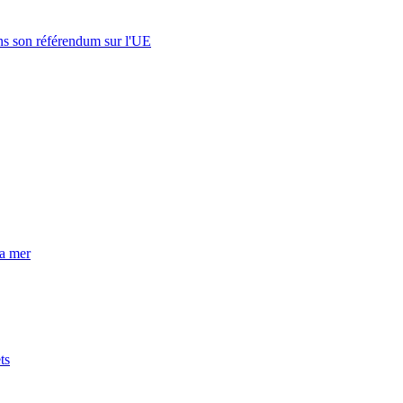
s son référendum sur l'UE
la mer
ts