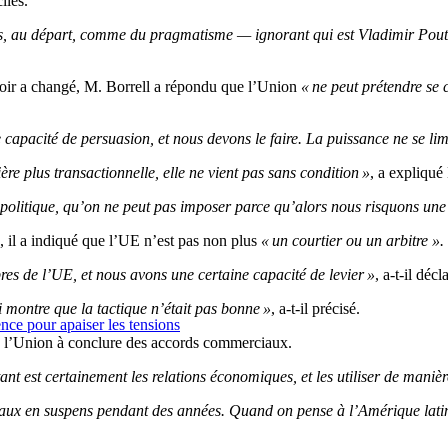
iles.
s, au départ, comme du pragmatisme — ignorant qui est Vladimir Poutine,
uvoir a changé, M. Borrell a répondu que l’Union
« ne peut prétendre se
apacité de persuasion, et nous devons le faire. La puissance ne se limi
ière plus transactionnelle, elle ne vient pas sans condition »
, a expliqué
olitique, qu’on ne peut pas imposer parce qu’alors nous risquons une
e, il a indiqué que l’UE n’est pas non plus
« un courtier ou un arbitre ».
s de l’UE, et nous avons une certaine capacité de levier »
, a-t-il décl
i montre que la tactique n’était pas bonne »
, a-t-il précisé.
nce pour apaiser les tensions
de l’Union à conclure des accords commerciaux.
tant est certainement les relations économiques, et les utiliser de manièr
ux en suspens pendant des années. Quand on pense à l’Amérique latine