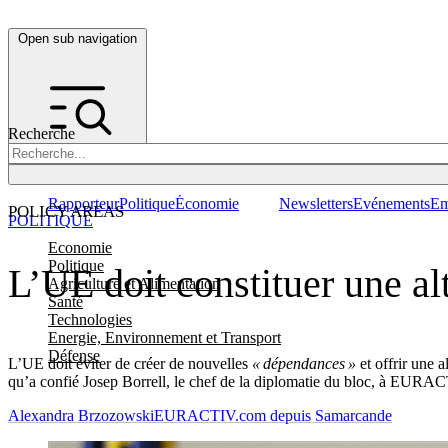
Open sub navigation
Recherche
Rapporteur
Politique
Économie
Newsletters
Evénements
Em
POLICY AREAS
POLITIQUE
Economie
Politique
L’UE doit constituer une alt
Agriculture et Alimentation
Santé
Technologies
Energie, Environnement et Transport
Défense
L’UE doit éviter de créer de nouvelles
« dépendances »
et offrir une 
qu’a confié Josep Borrell, le chef de la diplomatie du bloc, à EURA
Alexandra Brzozowski
EURACTIV.com depuis Samarcande