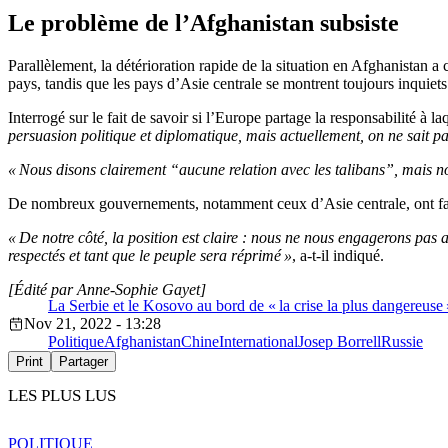
Le problème de l’Afghanistan subsiste
Parallèlement, la détérioration rapide de la situation en Afghanistan a
pays, tandis que les pays d’Asie centrale se montrent toujours inquiets 
Interrogé sur le fait de savoir si l’Europe partage la responsabilité à 
persuasion politique et diplomatique, mais actuellement, on ne sait p
« Nous disons clairement “aucune relation avec les talibans”, mais n
De nombreux gouvernements, notamment ceux d’Asie centrale, ont fait
« De notre côté, la position est claire : nous ne nous engagerons pas a
respectés et tant que le peuple sera réprimé »
, a-t-il indiqué.
[Édité par Anne-Sophie Gayet]
La Serbie et le Kosovo au bord de « la crise la plus dangereuse 
Nov 21, 2022 - 13:28
Politique
Afghanistan
Chine
International
Josep Borrell
Russie
Print
Partager
LES PLUS LUS
POLITIQUE