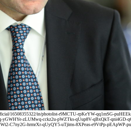
s/eppofficial/16508355322/in/photolist-r9MCTU-rpKeYW-qq1mSG-
q-yGWHYe-zLUMwq-cckz2u-pWZTks-qUup8V-qBxQkT-qni4GD-qC
-C7ny2G-hrmrXr-qUyQY5-uTjims-8XPeas-e9VtPp-pEApWP-puSjY