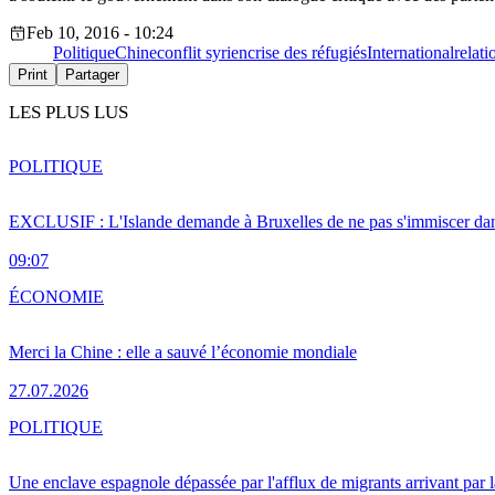
Feb 10, 2016 - 10:24
Politique
Chine
conflit syrien
crise des réfugiés
International
relat
Print
Partager
LES PLUS LUS
POLITIQUE
EXCLUSIF : L'Islande demande à Bruxelles de ne pas s'immiscer dan
09:07
ÉCONOMIE
Merci la Chine : elle a sauvé l’économie mondiale
27.07.2026
POLITIQUE
Une enclave espagnole dépassée par l'afflux de migrants arrivant par 