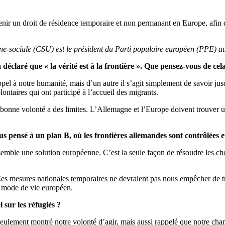
nir un droit de résidence temporaire et non permanant en Europe, afin qu’
e-sociale (CSU) est le président du Parti populaire européen (PPE) 
claré que « la vérité est à la frontière ». Que pensez-vous de cel
 appel à notre humanité, mais d’un autre il s’agit simplement de savoir j
taires qui ont participé à l’accueil des migrants.
 bonne volonté a des limites. L’Allemagne et l’Europe doivent trouver un 
ous pensé à un plan B, où les frontières allemandes sont contrôlées
le une solution européenne. C’est la seule façon de résoudre les chose
Ces mesures nationales temporaires ne devraient pas nous empêcher de tr
re mode de vie européen.
 sur les réfugiés ?
ulement montré notre volonté d’agir, mais aussi rappelé que notre cham