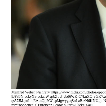
Manfred Weber [<a href="https://www.flickr.com/photo
9JF35N-cckyX9-cckziW-qsbZpU-vbd6WK-C7kuXQ-yGK7x
qs57JM-puLmEA-oQq2CG-pMgwyg-qSoLaB-zN6KNU-puNWt2
rel="noopener">[European People's Party/Flickr]</a>]