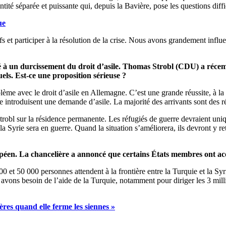
té séparée et puissante qui, depuis la Bavière, pose les questions diffi
ue
s et participer à la résolution de la crise. Nous avons grandement influe
é à un durcissement du droit d’asile. Thomas Strobl (CDU) a réce
els. Est-ce une proposition sérieuse ?
 avec le droit d’asile en Allemagne. C’est une grande réussite, à la f
 introduisent une demande d’asile. La majorité des arrivants sont des r
 Strobl sur la résidence permanente. Les réfugiés de guerre devraient u
 la Syrie sera en guerre. Quand la situation s’améliorera, ils devront y re
opéen. La chancelière a annoncé que certains États membres ont acc
 000 et 50 000 personnes attendent à la frontière entre la Turquie et la S
vons besoin de l’aide de la Turquie, notamment pour diriger les 3 millia
ères quand elle ferme les siennes »