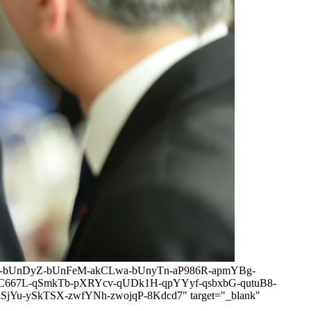
puHEEk-bUnDyZ-bUnFeM-akCLwa-bUnyTn-aP986R-apmYBg-
667L-qSmkTb-pXRYcv-qUDk1H-qpYYyf-qsbxbG-qutuB8-
u-ySkTSX-zwfYNh-zwojqP-8Kdcd7" target="_blank"