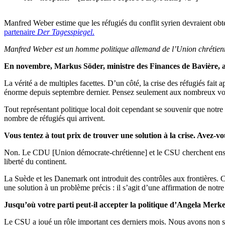
Manfred Weber estime que les réfugiés du conflit syrien devraient obte
partenaire
Der Tagesspiegel
.
Manfred Weber est un homme politique allemand de l’Union chrétienn
En novembre, Markus Söder, ministre des Finances de Bavière, a dé
La vérité a de multiples facettes. D’un côté, la crise des réfugiés fait
énorme depuis septembre dernier. Pensez seulement aux nombreux volon
Tout représentant politique local doit cependant se souvenir que notre
nombre de réfugiés qui arrivent.
Vous tentez à tout prix de trouver une solution à la crise. Avez-v
Non. Le CDU [Union démocrate-chrétienne] et le CSU cherchent ensemb
liberté du continent.
La Suède et les Danemark ont introduit des contrôles aux frontières. 
une solution à un problème précis : il s’agit d’une affirmation de not
Jusqu’où votre parti peut-il accepter la politique d’Angela Merkel
Le CSU a joué un rôle important ces derniers mois. Nous avons non se