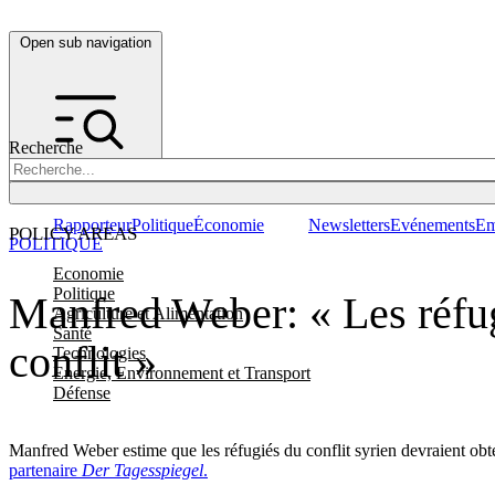
Open sub navigation
Recherche
Rapporteur
Politique
Économie
Newsletters
Evénements
Em
POLICY AREAS
POLITIQUE
Economie
Politique
Manfred Weber: « Les réfugi
Agriculture et Alimentation
Santé
conflit »
Technologies
Energie, Environnement et Transport
Défense
Manfred Weber estime que les réfugiés du conflit syrien devraient obten
partenaire
Der Tagesspiegel
.