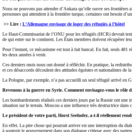
Nous ne pouvons pas attendre d’Ankara qu’elle ouvre ses frontières a
personnes qui attendent à la frontière turque, certaines ont besoin d’u
>> Lire :
L’Allemagne envisage de loger des réfugiés à l’hôtel
Le Haut-Commissariat de l’ONU pour les réfugiés (HCR) devrait tenir 
de qui entre sur le continent. Les États membres doivent récupérer le
Pour l’instant, ce mécanisme est tout à fait bancal. En fait, seuls 481 
les deux années à venir.
Ces derniers mois nous ont donné à réfléchir. En pratique, la redistribu
et ces désaccords découlent des attitudes égoïstes et nationalistes de la
La Pologne, par exemple, n’a pas accueilli un seul réfugié arrivé en Gr
Revenons à la guerre en Syrie. Comment envisagez-vous le rôle d
Les bombardements réalisés ces derniers jours par la Russie ont une in
situation sur le terrain. Moscou a une influence très destructrice dans
Le président de votre parti, Horst Seehofer, a-t-il réellement re
En effet. La pire chose qui pourrait arriver est une interruption du di
à soutenir le gouvernement dans son dialogue critique avec des partena