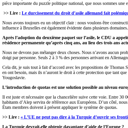
pièce importante du puzzle politique national, que nous sommes une enti
>> Lire :
Le durcissement du droit d’asile allemand fait polémiq
Nous avons toujours eu un objectif clair : nous voulons être constructif
influence à Bruxelles est également évidente dans plusieurs domaines.
Après l’adoption du deuxième paquet sur l’asile, le CDU a appel
résidence permanente qu’après cinq ans, au lieu des trois ans actu
Nous ne devons pas mélanger deux choses. Nous n’avons aucun problème
doigt par personne. Seuls 2 à 3 % des personnes arrivant en Allemagne
Cela dit, je suis tout à fait d’accord avec les propositions de Thomas
en ont besoin, mais ils n’auront le droit à cette protection que tant que
Yougoslavie.
L’introduction de quotas est une solution possible au niveau eur
Il est juste et nécessaire que la chancelière suive cette voie. Entre 30
habitants d’Alep servira de référence aux Européens. D’un côté, nous a
États membres doivent à présent appliquer le système de quotas.
>> Lire :
« L’UE ne peut pas dire à la Turquie d’ouvrir ses fronti
La Turquie devrait-elle obtenir davantage d’aide de l’Europe ?