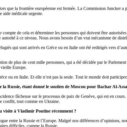
lors que la frontière européenne est fermée. La Commission Juncker a p
ne aide médicale urgente.
compte de cela et déterminer les personnes qui doivent être autorisées 
ur autorité à ce niveau. Nous avons besoin d’un vrai mécanisme de distr
réfugiés qui sont arrivés en Grèce ou en Italie ont été redirigés vers d’
tion de plus de cent mille personnes, qui a été décidée par le Parlement e
 vieille Europe.
èce ou en Italie. Et elle n’est pas la seule. Tout le monde doit particip
e la Russie, étant donné le soutien de Moscou pour Bachar Al-Ass
cidence fâcheuse sur le processus de paix de Genève, qui est en cours. 
 ce conflit, tout comme en Ukraine.
ndu visite à Vladimir Poutine récemment ?
alogue entre la Russie et l’Europe. Malgré nos différences d’opinions, nou
ires difficiles, comme la Russie.