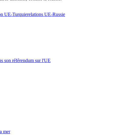
ion UE-Turquie
relations UE-Russie
s son référendum sur l'UE
la mer