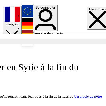
Se connecter
Close menu
English
Français
Deutsch
Vous êtes déconnecté.
Se connecter
Español
Lumières éteintes
 en Syrie à la fin du
ils rentrent dans leur pays à la fin de la guerre .
Un article de notre