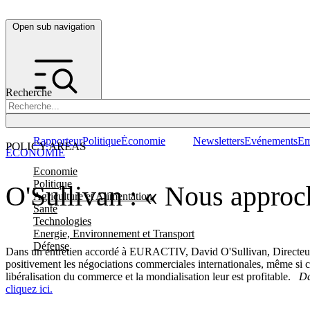
Open sub navigation
Recherche
Rapporteur
Politique
Économie
Newsletters
Evénements
Em
POLICY AREAS
ÉCONOMIE
Economie
Politique
O'Sullivan : « Nous approc
Agriculture et Alimentation
Santé
Technologies
Energie, Environnement et Transport
Défense
Dans un entretien accordé à EURACTIV, David O'Sullivan, Directeur gé
positivement les négociations commerciales internationales, même si ce
libéralisation du commerce et la mondialisation leur est profitable.
Da
cliquez ici.