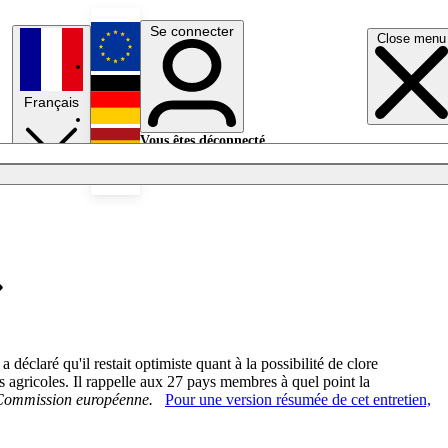
Se connecter
Close menu
English
Français
Deutsch
Vous êtes déconnecté.
Se connecter
Español
Lumières éteintes
»
aré qu'il restait optimiste quant à la possibilité de clore
s agricoles. Il rappelle aux 27 pays membres à quel point la
 Commission européenne.
Pour une version résumée de cet entretien,