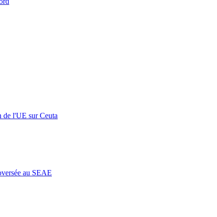
ord
n de l'UE sur Ceuta
roversée au SEAE