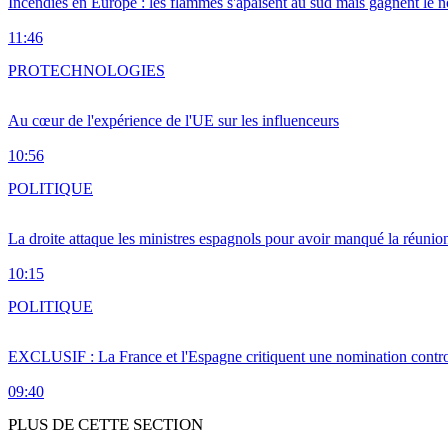
Incendies en Europe : les flammes s'apaisent au sud mais gagnent le n
11:46
PRO
TECHNOLOGIES
Au cœur de l'expérience de l'UE sur les influenceurs
10:56
POLITIQUE
La droite attaque les ministres espagnols pour avoir manqué la réunio
10:15
POLITIQUE
EXCLUSIF : La France et l'Espagne critiquent une nomination cont
09:40
PLUS DE CETTE SECTION