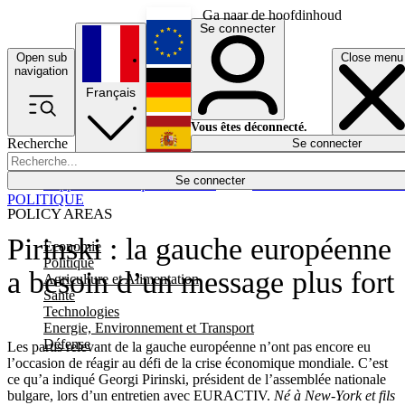
Ga naar de hoofdinhoud
Se connecter
Open sub
Close menu
English
navigation
Français
Deutsch
Vous êtes déconnecté.
Recherche
Se connecter
Español
Lumières éteintes
Se connecter
Rapporteur
Politique
Économie
Newsletters
Evénements
Em
POLITIQUE
POLICY AREAS
Pirinski : la gauche européenne
Economie
Politique
a besoin d’un message plus fort
Agriculture et Alimentation
Santé
Technologies
Energie, Environnement et Transport
Défense
Les partis relevant de la gauche européenne n’ont pas encore eu
l’occasion de réagir au défi de la crise économique mondiale. C’est
ce qu’a indiqué Georgi Pirinski, président de l’assemblée nationale
bulgare, lors d’un entretien avec EURACTIV.
Né à New-York et fils