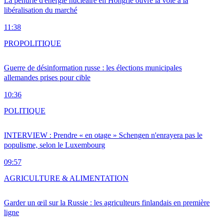
La pénurie d'énergie nucléaire en Hongrie ouvre la voie à la
libéralisation du marché
11:38
PRO
POLITIQUE
Guerre de désinformation russe : les élections municipales
allemandes prises pour cible
10:36
POLITIQUE
INTERVIEW : Prendre « en otage » Schengen n'enrayera pas le
populisme, selon le Luxembourg
09:57
AGRICULTURE & ALIMENTATION
Garder un œil sur la Russie : les agriculteurs finlandais en première
ligne