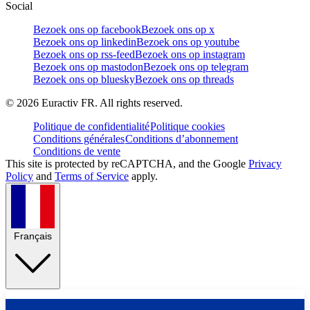
Social
Bezoek ons op facebook
Bezoek ons op x
Bezoek ons op linkedin
Bezoek ons op youtube
Bezoek ons op rss-feed
Bezoek ons op instagram
Bezoek ons op mastodon
Bezoek ons op telegram
Bezoek ons op bluesky
Bezoek ons op threads
©
2026
Euractiv FR. All rights reserved.
Politique de confidentialité
Politique cookies
Conditions générales
Conditions d’abonnement
Conditions de vente
This site is protected by reCAPTCHA, and the Google
Privacy
Policy
and
Terms of Service
apply.
Français