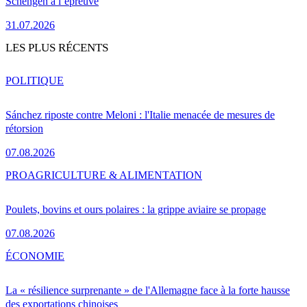
Schengen à l’épreuve
31.07.2026
LES PLUS RÉCENTS
POLITIQUE
Sánchez riposte contre Meloni : l'Italie menacée de mesures de
rétorsion
07.08.2026
PRO
AGRICULTURE & ALIMENTATION
Poulets, bovins et ours polaires : la grippe aviaire se propage
07.08.2026
ÉCONOMIE
La « résilience surprenante » de l'Allemagne face à la forte hausse
des exportations chinoises