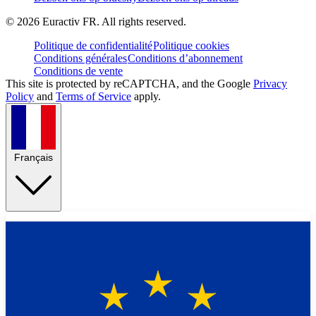
©
2026
Euractiv FR. All rights reserved.
Politique de confidentialité
Politique cookies
Conditions générales
Conditions d’abonnement
Conditions de vente
This site is protected by reCAPTCHA, and the Google
Privacy
Policy
and
Terms of Service
apply.
Français