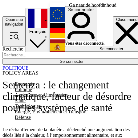
Ga naar de hoofdinhoud
Se connecter
Open sub
Close menu
English
navigation
Français
Deutsch
Vous êtes déconnecté.
Recherche
Se connecter
Español
Lumières éteintes
Se connecter
Rapporteur
Politique
Économie
Newsletters
Evénements
Em
POLITIQUE
POLICY AREAS
Semenza : le changement
Economie
Politique
climatique, facteur de désordre
Agriculture et Alimentation
Santé
pour les systèmes de santé
Technologies
Energie, Environnement et Transport
Défense
Le réchauffement de la planète a déclenché une augmentation des
décès liés à la chaleur, à l’empoisonnement alimentaire, et aux