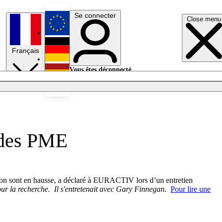
Se connecter
Close menu
English
Français
Deutsch
Vous êtes déconnecté.
Se connecter
Español
Lumières éteintes
s des PME
ion sont en hausse, a déclaré à EURACTIV lors d’un entretien
our la recherche.
Il s'entretenait avec Gary Finnegan.
Pour lire une