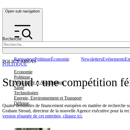
Open sub navigation
Recherche
Rapporteur
Politique
Économie
Newsletters
Evénements
Em
POLICY AREAS
POLITIQUE
Economie
Politique
Stroud : une compétition f
Agriculture et Alimentation
Santé
Technologies
Energie, Environnement et Transport
Défense
Quatre demandes de financement européen en matière de recherche sur
Graham Stroud, directeur de la nouvelle Agence exécutive pour la r
version résumée de cet entretien, cliquez ici.