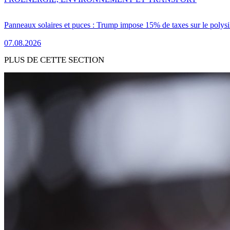
Panneaux solaires et puces : Trump impose 15% de taxes sur le polysi
07.08.2026
PLUS DE CETTE SECTION