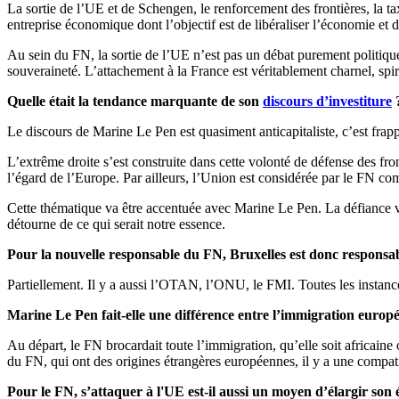
La sortie de l’UE et de Schengen, le renforcement des frontières, la ta
entreprise économique dont l’objectif est de libéraliser l’économie et d
Au sein du FN, la sortie de l’UE n’est pas un débat purement politique,
souveraineté. L’attachement à la France est véritablement charnel, spi
Quelle était la tendance marquante de son
discours d’investiture
Le discours de Marine Le Pen est quasiment anticapitaliste, c’est frap
L’extrême droite s’est construite dans cette volonté de défense des fron
l’égard de l’Europe. Par ailleurs, l’Union est considérée par le FN c
Cette thématique va être accentuée avec Marine Le Pen. La défiance 
détourne de ce qui serait notre essence.
Pour la nouvelle responsable du FN, Bruxelles est donc responsab
Partiellement. Il y a aussi l’OTAN, l’ONU, le FMI. Toutes les instan
Marine Le Pen fait-elle une différence entre l’immigration euro
Au départ, le FN brocardait toute l’immigration, qu’elle soit africain
du FN, qui ont des origines étrangères européennes, il y a une compatib
Pour le FN, s’attaquer à l'UE est-il aussi un moyen d’élargir son 