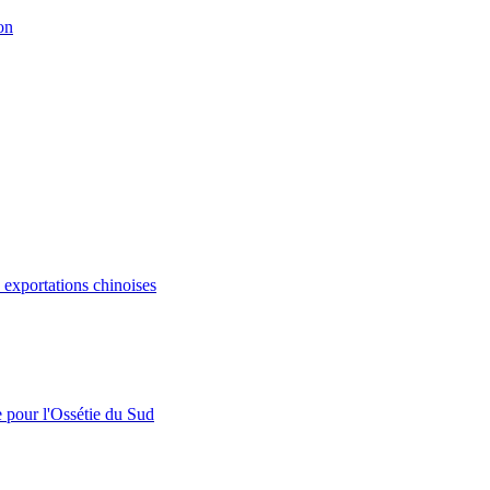
on
s exportations chinoises
e pour l'Ossétie du Sud