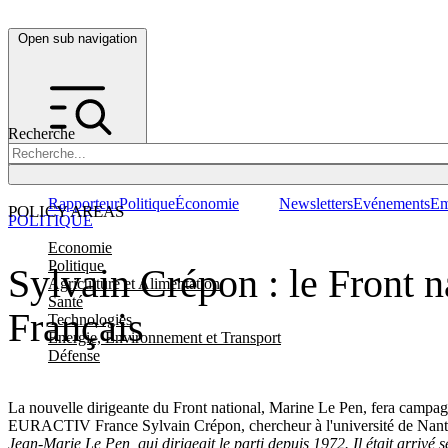
Open sub navigation
Recherche
Rapporteur
Politique
Économie
Newsletters
Evénements
Em
POLICY AREAS
POLITIQUE
Economie
Politique
Sylvain Crépon : le Front n
Agriculture et Alimentation
Santé
Français
Technologies
Energie, Environnement et Transport
Défense
La nouvelle dirigeante du Front national, Marine Le Pen, fera campagn
EURACTIV France Sylvain Crépon, chercheur à l'université de Nanterr
Jean-Marie Le Pen, qui dirigeait le parti depuis 1972. Il était arrivé s