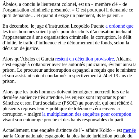
Ábalos, a conclu le lieutenant-colonel, est un « membre clé » de
l’organisation criminelle présumée. « C’est pourquoi il demande ce
qu’il demande… et quand il exige un paiement, ils le paient. »
En décembre, le juge d’instruction Leopoldo Puente
a ordonné que
les trois hommes soient jugés pour des chefs d’accusation incluant
l’appartenance à une organisation criminelle, la corruption, le délit
d’initié, le trafic d’influence et le détournement de fonds, selon la
décision de justice.
Alors qu’Ábalos et García
restent en détention provisoire,
Aldama
s’est engagé à collaborer avec les autorités judiciaires, évitant ainsi la
prison. Le procureur anticorruption espagnol a requis que le ministre
et son assistant soient condamnés respectivement à 24 et 19 ans de
prison.
Alors que les trois hommes doivent témoigner mercredi lors de la
dernière audience très attendue, les enjeux sont importants pour
Sánchez et son Parti socialiste (PSOE) au pouvoir, qui ont réitéré à
plusieurs reprises leur « politique de tolérance zéro envers la
corruption » malgré
la multiplication des enquêtes pour corruption
visant
son entourage proche et des hauts responsables du parti.
Actuellement, une enquête distincte de l’« affaire Koldo » est
menée
par la Cour nationale espagnole, la plus haute juridiction pénale du