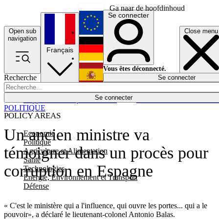
Ga naar de hoofdinhoud
Se connecter
Open sub
Close menu
English
navigation
Français
Deutsch
Vous êtes déconnecté.
Recherche
Se connecter
Español
Lumières éteintes
Se connecter
Rapporteur
Politique
Économie
Newsletters
Evénements
Em
POLITIQUE
POLICY AREAS
Un ancien ministre va
Economie
Politique
témoigner dans un procès pour
Agriculture et Alimentation
Santé
corruption en Espagne
Technologies
Energie, Environnement et Transport
Défense
« C'est le ministère qui a l'influence, qui ouvre les portes... qui a le
pouvoir», a déclaré le lieutenant-colonel Antonio Balas.