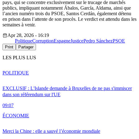
pays, qui se concentre exclusivement sur le trucage de marchés
publics, impliquant notamment Ábalos, García, Aldama, ainsi que
l’ancien numéro trois du PSOE, Santos Cerdán, également détenu
en prison dans l’attente de son procès. Le verdict est attendu dans les
semaines à venir.
Apr 28, 2026 - 16:19
Politique
Corruption
Espagne
Justice
Pedro Sánchez
PSOE
Print
Partager
LES PLUS LUS
POLITIQUE
EXCLUSIF : L'Islande demande à Bruxelles de ne pas s'immiscer
dans son référendum sur l'UE
09:07
ÉCONOMIE
Merci la Chine : elle a sauvé l’économie mondiale