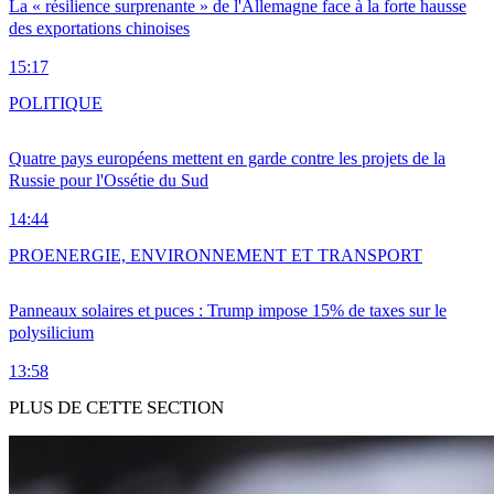
La « résilience surprenante » de l'Allemagne face à la forte hausse
des exportations chinoises
15:17
POLITIQUE
Quatre pays européens mettent en garde contre les projets de la
Russie pour l'Ossétie du Sud
14:44
PRO
ENERGIE, ENVIRONNEMENT ET TRANSPORT
Panneaux solaires et puces : Trump impose 15% de taxes sur le
polysilicium
13:58
PLUS DE CETTE SECTION