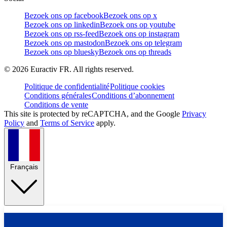
Bezoek ons op facebook
Bezoek ons op x
Bezoek ons op linkedin
Bezoek ons op youtube
Bezoek ons op rss-feed
Bezoek ons op instagram
Bezoek ons op mastodon
Bezoek ons op telegram
Bezoek ons op bluesky
Bezoek ons op threads
©
2026
Euractiv FR. All rights reserved.
Politique de confidentialité
Politique cookies
Conditions générales
Conditions d’abonnement
Conditions de vente
This site is protected by reCAPTCHA, and the Google
Privacy
Policy
and
Terms of Service
apply.
Français