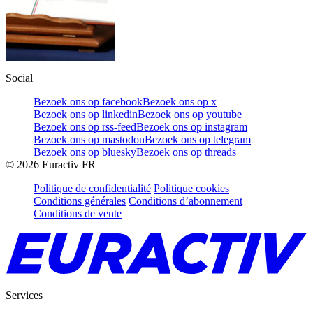
Social
Bezoek ons op facebook
Bezoek ons op x
Bezoek ons op linkedin
Bezoek ons op youtube
Bezoek ons op rss-feed
Bezoek ons op instagram
Bezoek ons op mastodon
Bezoek ons op telegram
Bezoek ons op bluesky
Bezoek ons op threads
©
2026
Euractiv FR
Politique de confidentialité
Politique cookies
Conditions générales
Conditions d’abonnement
Conditions de vente
Services