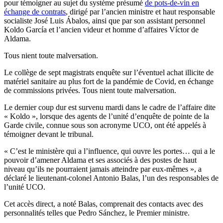
pour témoigner au sujet du
système
présumé
de pots-de-vin en
échange de contrats
, dirigé par l’ancien ministre et haut responsable
socialiste José Luis Ábalos, ainsi que par son assistant personnel
Koldo García et l’ancien videur et homme d’affaires Víctor de
Aldama.
Tous nient toute malversation.
Le collège de sept magistrats enquête sur l’éventuel achat illicite de
matériel sanitaire au plus fort de la pandémie de Covid, en échange
de commissions privées. Tous nient toute malversation.
Le dernier coup dur est survenu mardi dans le cadre de l’affaire dite
« Koldo », lorsque des agents de l’unité d’enquête de pointe de la
Garde civile, connue sous son acronyme UCO, ont été appelés à
témoigner devant le tribunal.
« C’est le ministère qui a l’influence, qui ouvre les portes… qui a le
pouvoir d’amener Aldama et ses associés à des postes de haut
niveau qu’ils ne pourraient jamais atteindre par eux-mêmes », a
déclaré le lieutenant-colonel Antonio Balas, l’un des responsables de
l’unité UCO.
Cet accès direct, a noté Balas, comprenait des contacts avec des
personnalités telles que Pedro Sánchez, le Premier ministre.