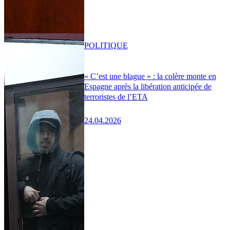
POLITIQUE
« C’est une blague » : la colère monte en
Espagne après la libération anticipée de
terroristes de l’ETA
24.04.2026