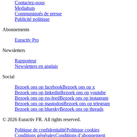
Contactez-nous
Mediahuis
Communiqués de presse
Publicité politique
Abonnements
Euractiv Pro
Newsletters
Rapporteur
Newsletters en anglais
Social
Bezoek ons op facebook
Bezoek ons op x
Bezoek ons op linkedin
Bezoek ons op youtube
Bezoek ons op rss-feed
Bezoek ons op instagram
Bezoek ons op mastodon
Bezoek ons op telegram
Bezoek ons op bluesky
Bezoek ons op threads
©
2026
Euractiv FR. All rights reserved.
Politique de confidentialité
Politique cookies
Conditions générales
Conditions d’abonnement