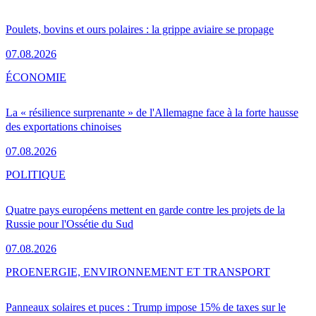
Poulets, bovins et ours polaires : la grippe aviaire se propage
07.08.2026
ÉCONOMIE
La « résilience surprenante » de l'Allemagne face à la forte hausse
des exportations chinoises
07.08.2026
POLITIQUE
Quatre pays européens mettent en garde contre les projets de la
Russie pour l'Ossétie du Sud
07.08.2026
PRO
ENERGIE, ENVIRONNEMENT ET TRANSPORT
Panneaux solaires et puces : Trump impose 15% de taxes sur le