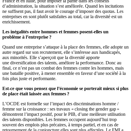
France et en Italie, pour imposer la parité dans les conseils
d’administration, la situation s’est améliorée. Quand les incitations
ne suffisent pas, il faut avoir le courage d’imposer des quotas. Les
entreprises en sont plutôt satisfaites au total, car la diversité est un
enrichissement.
Les inégalités entre hommes et femmes posent-elles un
problème à l’entreprise ?
Quand une entreprise s’attaque à la place des femmes, elle adopte un
autre regard sur son recrutement, elle s’intéresse aux handicapés,
aux minorités. Elle s’aperçoit que la diversité apporte
une diversification des talents, améliore la performance. Donc au
final, ce n’est pas un combat des femmes contre les hommes, mais
une bataille positive, à mener ensemble en faveur d’une société à la
fois plus juste et performante.
Est-ce que vous pensez que l’économie se porterait mieux si plus
de place était laissée aux femmes ?
L’OCDE est formelle sur l’impact des discriminations homme /
femme sur la croissance : ses travaux « closing the gender gap »
démontrent l’impact positif, pour le PIB, d’une meilleure utilisation
des talents disponibles. Les femmes occupent aujourd’hui trop
souvent des emplois plus précaires, à temps partiel, et en cas de
retournement de la conjoncture elles sont plus affectées. Le FMI a