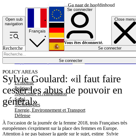
Ga naar de hoofdinhoud
Se connecter
Open sub
Close menu
English
navigation
Français
Deutsch
Vous êtes déconnecté.
Recherche
Se connecter
Español
Lumières éteintes
Se connecter
Rapporteur
Politique
Économie
Newsletters
Evénements
Em
POLICY AREAS
Sylvie Goulard: «il faut faire
Economie
cesser les abus de pouvoir en
Politique
Agriculture et Alimentation
général»
Santé
Technologies
Energie, Environnement et Transport
Défense
À l'occasion de la journée de la femme 2018, trois Françaises très
européennes s'expriment sur la place des femmes en Europe.
Attention à ne pas baisser la garde sur le sujet, estime Sylvie