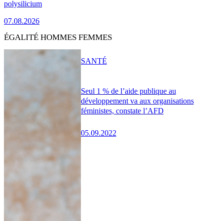
polysilicium
07.08.2026
ÉGALITÉ HOMMES FEMMES
SANTÉ
Seul 1 % de l’aide publique au
développement va aux organisations
féministes, constate l’AFD
05.09.2022