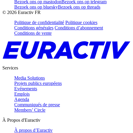
Bezoek ons op mastodon
Bezoek ons op telegram
Bezoek ons op bluesky
Bezoek ons op threads
©
2026
Euractiv FR
Politique de confidentialité
Politique cookies
Conditions générales
Conditions d’abonnement
Conditions de vente
Services
Media Solutions
Projets publics européens
Evénements
Emplois
Agenda
Communiqués de presse
Members’ Circle
À Propos d'Euractiv
À propos d’Euractiv