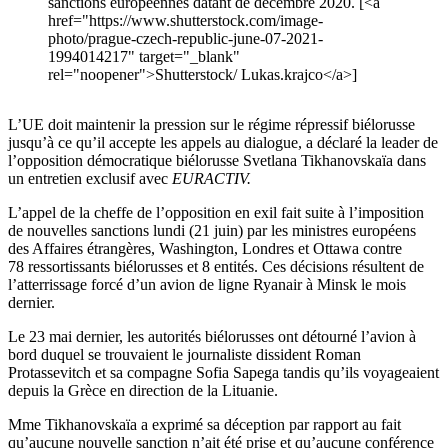
sanctions européennes datant de décembre 2020. [<a
href="https://www.shutterstock.com/image-
photo/prague-czech-republic-june-07-2021-
1994014217" target="_blank"
rel="noopener">Shutterstock/ Lukas.krajco</a>]
L’UE doit maintenir la pression sur le régime répressif biélorusse
jusqu’à ce qu’il accepte les appels au dialogue, a déclaré la leader de
l’opposition démocratique biélorusse Svetlana Tikhanovskaïa dans
un entretien exclusif avec
EURACTIV.
L’appel de la cheffe de l’opposition en exil fait suite à l’imposition
de nouvelles sanctions lundi (21 juin) par les ministres européens
des Affaires étrangères, Washington, Londres et Ottawa contre
78 ressortissants biélorusses et 8 entités. Ces décisions résultent de
l’atterrissage forcé d’un avion de ligne Ryanair à Minsk le mois
dernier.
Le 23 mai dernier, les autorités biélorusses ont détourné l’avion à
bord duquel se trouvaient le journaliste dissident Roman
Protassevitch et sa compagne Sofia Sapega tandis qu’ils voyageaient
depuis la Grèce en direction de la Lituanie.
Mme Tikhanovskaïa a exprimé sa déception par rapport au fait
qu’aucune nouvelle sanction n’ait été prise et qu’aucune conférence