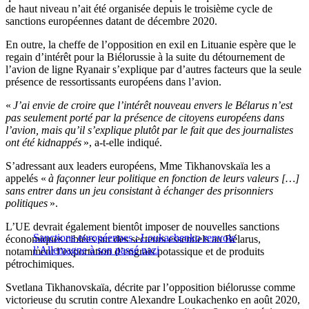
de haut niveau n’ait été organisée depuis le troisième cycle de
sanctions européennes datant de décembre 2020.
En outre, la cheffe de l’opposition en exil en Lituanie espère que le
regain d’intérêt pour la Biélorussie à la suite du détournement de
l’avion de ligne Ryanair s’explique par d’autres facteurs que la seule
présence de ressortissants européens dans l’avion.
«
J’ai envie de croire que l’intérêt nouveau envers le Bélarus n’est
pas seulement porté par la présence de citoyens européens dans
l’avion, mais qu’il s’explique plutôt par le fait que des journalistes
ont été kidnappés
», a-t-elle indiqué.
S’adressant aux leaders européens, Mme Tikhanovskaïa les a
appelés «
à façonner leur politique en fonction de leurs valeurs […]
sans entrer dans un jeu consistant à échanger des prisonniers
politiques
».
L’UE devrait également bientôt imposer de nouvelles sanctions
Sanctions européennes : Loukachenko renvoie
économiques ciblées sur des secteurs essentiels au Bélarus,
l’Allemagne à son passé nazi
notamment l’exportation d’engrais potassique et de produits
pétrochimiques.
Svetlana Tikhanovskaïa, décrite par l’opposition biélorusse comme
victorieuse du scrutin contre Alexandre Loukachenko en août 2020,