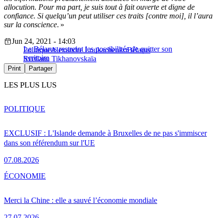
allocution. Pour ma part, je suis tout à fait ouverte et digne de
confiance. Si quelqu’un peut utiliser ces traits [contre moi], il l’aura
sur la conscience
. »
Jun 24, 2021 - 14:03
Le Bélarus restreint les possibilités de quitter son
Politique
Alexandre Loukachenko
Bélarus
territoire
Svetlana Tikhanovskaïa
Print
Partager
LES PLUS LUS
POLITIQUE
EXCLUSIF : L'Islande demande à Bruxelles de ne pas s'immiscer
dans son référendum sur l'UE
07.08.2026
ÉCONOMIE
Merci la Chine : elle a sauvé l’économie mondiale
27.07.2026