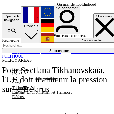
Ga naar de hoofdinhoud
Se connecter
Open sub
Close menu
English
navigation
Français
Deutsch
Vous êtes déconnecté.
Recherche
Se connecter
Español
Lumières éteintes
Se connecter
Rapporteur
Politique
Économie
Newsletters
Evénements
Em
POLITIQUE
POLICY AREAS
Pour Svetlana Tikhanovskaïa,
Economie
Politique
l'UE doit maintenir la pression
Agriculture et Alimentation
Santé
sur le Bélarus
Technologies
Energie, Environnement et Transport
Défense