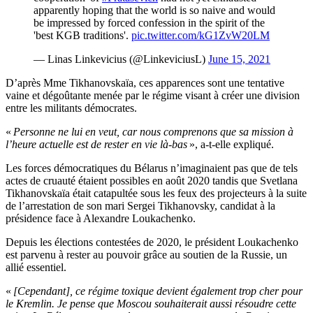
apparently hoping that the world is so naive and would
be impressed by forced confession in the spirit of the
'best KGB traditions'.
pic.twitter.com/kG1ZvW20LM
— Linas Linkevicius (@LinkeviciusL)
June 15, 2021
D’après Mme Tikhanovskaïa, ces apparences sont une tentative
vaine et dégoûtante menée par le régime visant à créer une division
entre les militants démocrates.
«
Personne ne lui en veut, car nous comprenons que sa mission à
l’heure actuelle est de rester en vie là-bas
», a-t-elle expliqué.
Les forces démocratiques du Bélarus n’imaginaient pas que de tels
actes de cruauté étaient possibles en août 2020 tandis que Svetlana
Tikhanovskaïa était catapultée sous les feux des projecteurs à la suite
de l’arrestation de son mari Sergei Tikhanovsky, candidat à la
présidence face à Alexandre Loukachenko.
Depuis les élections contestées de 2020, le président Loukachenko
est parvenu à rester au pouvoir grâce au soutien de la Russie, un
allié essentiel.
«
[Cependant], ce régime toxique devient également trop cher pour
le Kremlin. Je pense que Moscou souhaiterait aussi résoudre cette