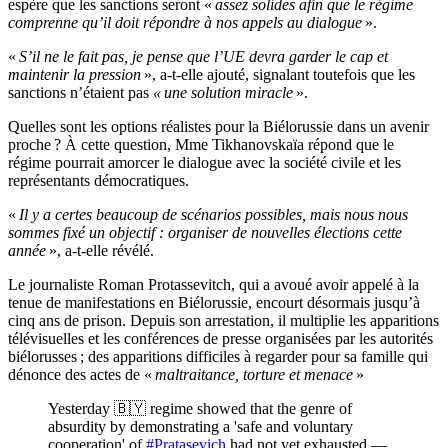
espère que les sanctions seront «
assez solides afin que le régime
comprenne qu’il doit répondre à nos appels au dialogue
».
«
S’il ne le fait pas, je pense que l’UE devra garder le cap et
maintenir la pression
», a-t-elle ajouté, signalant toutefois que les
sanctions n’étaient pas
« une solution miracle
».
Quelles sont les options réalistes pour la Biélorussie dans un avenir
proche ? À cette question, Mme Tikhanovskaïa répond que le
régime pourrait amorcer le dialogue avec la société civile et les
représentants démocratiques.
«
Il y a certes beaucoup de scénarios possibles, mais nous nous
sommes fixé un objectif : organiser de nouvelles élections cette
année
», a-t-elle révélé.
Le journaliste Roman Protassevitch, qui a avoué avoir appelé à la
tenue de manifestations en Biélorussie, encourt désormais jusqu’à
cinq ans de prison. Depuis son arrestation, il multiplie les apparitions
télévisuelles et les conférences de presse organisées par les autorités
biélorusses ; des apparitions difficiles à regarder pour sa famille qui
dénonce des actes de «
maltraitance, torture et menace
»
Yesterday 🇧🇾 regime showed that the genre of
absurdity by demonstrating a 'safe and voluntary
cooperation' of
#Pratasevich
had not yet exhausted —