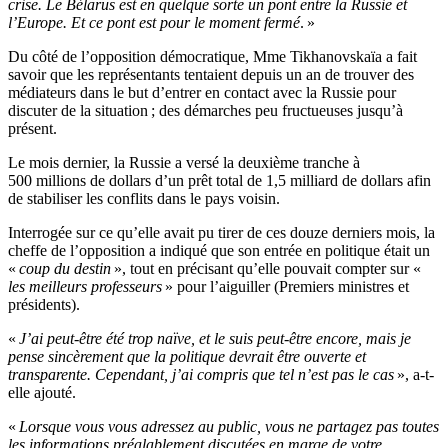
crise. Le Bélarus est en quelque sorte un pont entre la Russie et
l’Europe. Et ce pont est pour le moment fermé
. »
Du côté de l’opposition démocratique, Mme Tikhanovskaïa a fait
savoir que les représentants tentaient depuis un an de trouver des
médiateurs dans le but d’entrer en contact avec la Russie pour
discuter de la situation ; des démarches peu fructueuses jusqu’à
présent.
Le mois dernier, la Russie a versé la deuxième tranche à
500 millions de dollars d’un prêt total de 1,5 milliard de dollars afin
de stabiliser les conflits dans le pays voisin.
Interrogée sur ce qu’elle avait pu tirer de ces douze derniers mois, la
cheffe de l’opposition a indiqué que son entrée en politique était un
«
coup du destin
», tout en précisant qu’elle pouvait compter sur «
les meilleurs professeurs
» pour l’aiguiller (Premiers ministres et
présidents).
«
J’ai peut-être été trop naïve, et le suis peut-être encore, mais je
pense sincèrement que la politique devrait être ouverte et
transparente. Cependant, j’ai compris que tel n’est pas le cas
», a-t-
elle ajouté.
«
Lorsque vous vous adressez au public, vous ne partagez pas toutes
les informations préalablement discutées en marge de votre