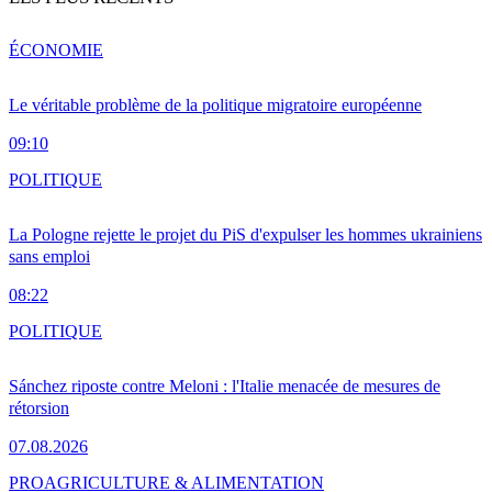
ÉCONOMIE
Le véritable problème de la politique migratoire européenne
09:10
POLITIQUE
La Pologne rejette le projet du PiS d'expulser les hommes ukrainiens
sans emploi
08:22
POLITIQUE
Sánchez riposte contre Meloni : l'Italie menacée de mesures de
rétorsion
07.08.2026
PRO
AGRICULTURE & ALIMENTATION