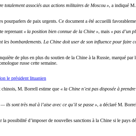
tre totalement associés aux actions militaires de Moscou »
, a indiqué M.
s pourparlers de paix urgents. Ce document a été accueilli favorablemen
ste reprenant
« la position bien connue de la Chine »
, mais
« pas d’un pl
nt les bombardements. La Chine doit user de son influence pour faire c
quiète de plus en plus du soutien de la Chine à la Russie, marqué par le
omologue russe cette semaine.
on le président lituanien
et chinois, M. Borrell estime que
« la Chine n’est pas disposée à prendre 
— ils sont très mal à l’aise avec ce qu’il se passe »
, a déclaré M. Borre
la possibilité d’imposer de nouvelles sanctions à la Chine si le pays déc