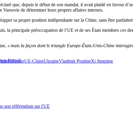
déclaré que, depuis le début de son mandat, il avait plaidé en faveur d’u
Varsovie de déterminer leurs propres affaires internes.
opper sa propre position indépendante sur la Chine, sans être parfaiteme
n, la principale préoccupation de l’UE et de ses États membres ces derniè
ine,
« mais la façon dont le triangle Europe-États-Unis-Chine interagir
osep Borrell
Borrell
Russie
UE-Chine
Ukraine
Vladimir Poutine
Xi Jingping
s son référendum sur l'UE