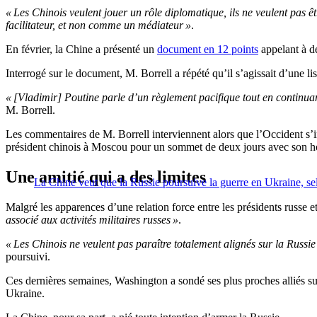
« Les Chinois veulent jouer un rôle diplomatique, ils ne veulent pas ê
facilitateur, et non comme un médiateur »
.
En février, la Chine a présenté un
document en 12 points
appelant à de
Interrogé sur le document, M. Borrell a répété qu’il s’agissait d’une li
« [Vladimir] Poutine parle d’un règlement pacifique tout en continua
M. Borrell.
Les commentaires de M. Borrell interviennent alors que l’Occident s’in
président chinois à Moscou pour un sommet de deux jours avec son h
Une amitié qui a des limites
La Chine veut que la Russie poursuive la guerre en Ukraine, sel
Malgré les apparences d’une relation force entre les présidents russe 
associé aux activités militaires russes »
.
« Les Chinois ne veulent pas paraître totalement alignés sur la Russie 
poursuivi.
Ces dernières semaines, Washington a sondé ses plus proches alliés sur 
Ukraine.