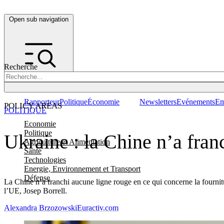
Open sub navigation
Recherche
Rapporteur
Politique
Économie
Newsletters
Evénements
Em
POLICY AREAS
POLITIQUE
Economie
Politique
Ukraine : la Chine n’a fran
Agriculture et Alimentation
Santé
Technologies
Energie, Environnement et Transport
Défense
La Chine n’a franchi aucune ligne rouge en ce qui concerne la fournit
l’UE, Josep Borrell.
Alexandra Brzozowski
Euractiv.com