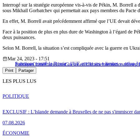
Interrogé sur la stratégie européenne vis-à-vis de Pékin, M. Borrell a 
sous Mikhaïl Gorbatchev qui permettait aux pays membres du Pacte de 
En effet, M. Borrell avait précédemment affirmé que l’UE devait dével
Face à la position de plus en plus dure de Washington à l’égard de Péki
deux puissances.
Selon M. Borrell, la situation s’est compliquée avec la guerre en Ukra
Mar 24, 2023 - 17:51
Sanctions contre la Russie : l’UE atteint ses « limites », selon J
Politique
Chine
États-Unis
Guerre en Ukraine
International
Josep 
Print
Partager
LES PLUS LUS
POLITIQUE
EXCLUSIF : L'Islande demande à Bruxelles de ne pas s'immiscer dan
07.08.2026
ÉCONOMIE