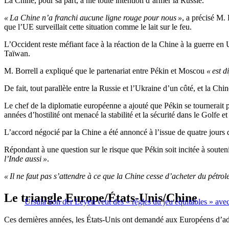
La Chine, pour sa part, a nié toute intention d’armer la Russie.
« La Chine n’a franchi aucune ligne rouge pour nous »
, a précisé M.
que l’UE surveillait cette situation comme le lait sur le feu.
L’Occident reste méfiant face à la réaction de la Chine à la guerre en 
Taïwan.
M. Borrell a expliqué que le partenariat entre Pékin et Moscou
« est d
De fait, tout parallèle entre la Russie et l’Ukraine d’un côté, et la Chi
Le chef de la diplomatie européenne a ajouté que Pékin se tournerait plu
années d’hostilité ont menacé la stabilité et la sécurité dans le Golfe 
L’accord négocié par la Chine a été annoncé à l’issue de quatre jours 
Répondant à une question sur le risque que Pékin soit incitée à souten
l’Inde aussi »
.
« Il ne faut pas s’attendre à ce que la Chine cesse d’acheter du pétrol
Le triangle Europe/États-Unis/Chine
Ursula von der Leyen veut des « règles du jeu équitables » ave
Ces dernières années, les États-Unis ont demandé aux Européens d’ado