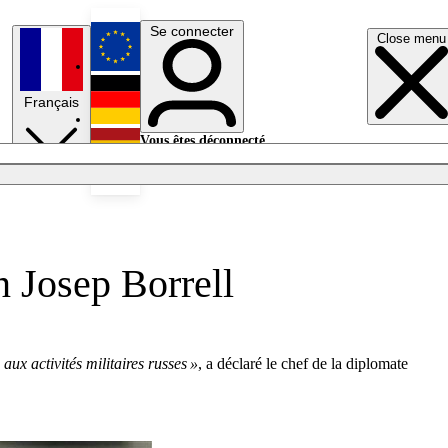
Se connecter
Close menu
English
Français
Deutsch
Vous êtes déconnecté.
Se connecter
Español
Lumières éteintes
n Josep Borrell
aux activités militaires russes »
, a déclaré le chef de la diplomate