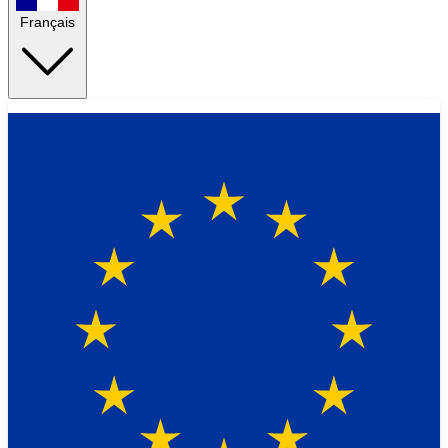
Français