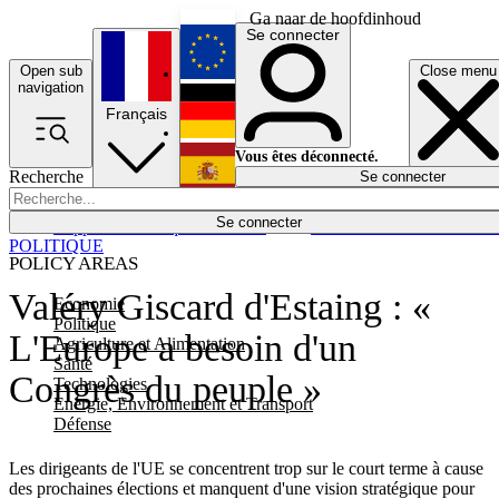
Ga naar de hoofdinhoud
Se connecter
Open sub
Close menu
English
navigation
Français
Deutsch
Vous êtes déconnecté.
Recherche
Se connecter
Español
Lumières éteintes
Se connecter
Rapporteur
Politique
Économie
Newsletters
Evénements
Em
POLITIQUE
POLICY AREAS
Valéry Giscard d'Estaing : «
Economie
Politique
L'Europe a besoin d'un
Agriculture et Alimentation
Santé
Congrès du peuple »
Technologies
Energie, Environnement et Transport
Défense
Les dirigeants de l'UE se concentrent trop sur le court terme à cause
des prochaines élections et manquent d'une vision stratégique pour