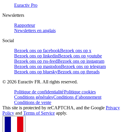
Euractiv Pro
Newsletters
Rapporteur
Newsletters en anglais
Social
Bezoek ons op facebook
Bezoek ons op x
Bezoek ons op linkedin
Bezoek ons op youtube
Bezoek ons op rss-feed
Bezoek ons op instagram
Bezoek ons op mastodon
Bezoek ons op telegram
Bezoek ons op bluesky
Bezoek ons op threads
©
2026
Euractiv FR. All rights reserved.
Politique de confidentialité
Politique cookies
Conditions générales
Conditions d’abonnement
Conditions de vente
This site is protected by reCAPTCHA, and the Google
Privacy
Policy
and
Terms of Service
apply.