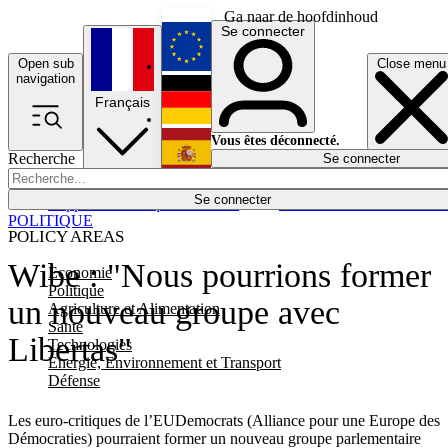
Ga naar de hoofdinhoud
Se connecter
Open sub
Close menu
English
navigation
Français
Deutsch
Vous êtes déconnecté.
Recherche
Se connecter
Español
Lumières éteintes
Se connecter
Rapporteur
Politique
Économie
Newsletters
Evénements
Em
POLITIQUE
POLICY AREAS
Wibe : "Nous pourrions former
Economie
Politique
un nouveau groupe avec
Agriculture et Alimentation
Santé
Libertas"
Technologies
Energie, Environnement et Transport
Défense
Les euro-critiques de l’EUDemocrats (Alliance pour une Europe des
Démocraties) pourraient former un nouveau groupe parlementaire